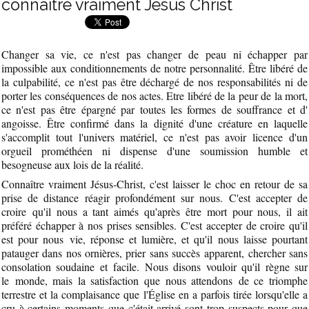
connaître vraiment Jésus Christ
Changer sa vie, ce n'est pas changer de peau ni échapper par
impossible aux conditionnements de notre personnalité. Être libéré de
la culpabilité, ce n'est pas être déchargé de nos responsabilités ni de
porter les conséquences de nos actes. Etre libéré de la peur de la mort,
ce n'est pas être épargné par toutes les formes de souffrance et d'
angoisse. Être confirmé dans la dignité d'une créature en laquelle
s'accomplit tout l'univers matériel, ce n'est pas avoir licence d'un
orgueil prométhéen ni dispense d'une soumission humble et
besogneuse aux lois de la réalité.
Connaître vraiment Jésus-Christ, c'est laisser le choc en retour de sa
prise de distance réagir profondément sur nous. C'est accepter de
croire qu'il nous a tant aimés qu'après être mort pour nous, il ait
préféré échapper à nos prises sensibles. C'est accepter de croire qu'il
est pour nous vie, réponse et lumière, et qu'il nous laisse pourtant
patauger dans nos ornières, prier sans succès apparent, chercher sans
consolation soudaine et facile. Nous disons vouloir qu'il règne sur
le monde, mais la satisfaction que nous attendons de ce triomphe
terrestre et la complaisance que l'Église en a parfois tirée lorsqu'elle a
cru à certains moments que c'était arrivé sont trop suspects pour que