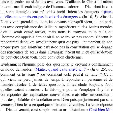
laisse entendre aussi Je-suis-avec-vous. D'ailleurs le Christ lui-même
le confirme: il serait indigne de l'homme d'adorer un Dieu dont la voix
lui serait étrangère, car même les brebis fuient les étrangers «
parce
qu'elles ne connaissent pas la voix des étrangers
» (Jn 10, 5). Ainsi le
Dieu vivant prend-il toujours les devants : lorsqu'il vient, il ne parle
pas avec complaisance des Ailleurs mystérieux ni des Autres mondes
d'où il serait censé arriver, mais nous le trouvons toujours là où
l'homme est appelé à être et où il ne se trouve pas encore. Chacun le
rencontrant découvre avec stupeur qu'il est plus intimement de son
propre pays que lui-même : n'est-ce pas la constatation qui se dégage
des rencontres de Jésus dans l'Évangile ? Seul un Dieu qui se dévoile
tel peut être Dieu: voilà notre conviction chrétienne.
Evidemment l'homme pose des questions: le croyant a constamment
envie de demander: «
Maître, quand es-tu arrivé ici ?
» (Jn 6, 25), ou
comment es-tu venu ? ou comment cela peut-il se faire ? Celui
qui vient ne perd jamais de temps à répondre en personne et de
manière révélée à de telles questions, il les élude toujours. Non
qu'elles soient absurdes : la théologie pourra s'employer à y faire
correspondre des explications convenables, mais elles ne constituent
plus des préalables de la relation avec Dieu puisque justement par sa «
venue », Dieu les a en quelque sorte court-circuitées. La vraie réponse
du Dieu advenant, c'est simplement sa manifestation: «
C'est bien Moi