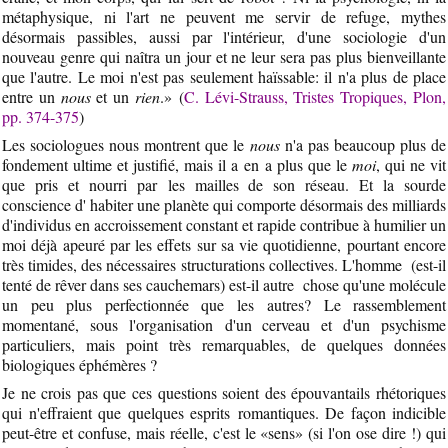
métaphysique, ni l'art ne peuvent me servir de refuge, mythes
désormais passibles, aussi par l'intérieur, d'une sociologie d'un
nouveau genre qui naîtra un jour et ne leur sera pas plus bienveillante
que l'autre. Le moi n'est pas seulement haïssable: il n'a plus de place
entre un
nous
et un
rien
.» (
C. Lévi-Strauss, Tristes Tropiques, Plon,
pp. 374-375
)
Les sociologues nous montrent que le
nous
n'a pas beaucoup plus de
fondement ultime et justifié, mais il a en a plus que le
moi
, qui ne vit
que pris et nourri par les mailles de son réseau. Et la sourde
conscience d' habiter une planète qui comporte désormais des milliards
d'individus en accroissement constant et rapide contribue à humilier un
moi déjà apeuré par les effets sur sa vie quotidienne, pourtant encore
très timides, des nécessaires structurations collectives. L'homme (est-il
tenté de rêver dans ses cauchemars) est-il autre chose qu'une molécule
un peu plus perfectionnée que les autres? Le rassemblement
momentané, sous l'organisation d'un cerveau et d'un psychisme
particuliers, mais point très remarquables, de quelques données
biologiques éphémères ?
Je ne crois pas que ces questions soient des épouvantails rhétoriques
qui n'effraient que quelques esprits romantiques. De façon indicible
peut-être et confuse, mais réelle, c'est le «sens» (si l'on ose dire !) qui