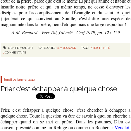
cœur de la prière, parce que c'est le même Esprit qui anime et habite et
insuffle notre prière et qui, en même temps, ne cesse d'envoyer les
disciples pour l'accomplissement de l'Évangile et du salut. A quoi
j'ajouterai ce qui convient au Souffle, c'est-à-dire une espèce de
magnanimité dans la prière, rien d'étriqué mais une large respiration!
A-M. Besnard - Vers Toi, j'ai crié - Cerf 1979, pp. 125-129
LIEN PERMANENT
CATÉGORIES :
A.M BESNARD
TAGS :
PRIER
,
TRINITÉ
0
COMMENTAIRE
lundi 04
janvier 2010
Prier c'est échapper à quelque chose
Prier, c'est échapper à quelque chose, c'est chercher à échapper à
quelque chose. Toute la question va être de savoir à quoi on cherche à
échapper quand on se met en prière. Dans les psaumes, Dieu est
souvent présenté comme un Refuge ou comme un Rocher: «
Vers toi,