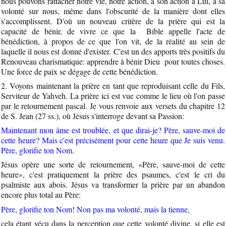
nous pouvons rattacher notre vie, notre action, à son action à Lui, à sa
volonté sur nous, même dans l'obscurité de la manière dont elles
s'accomplissent. D'où un nouveau critère de la prière qui est la
capacité de bénir, de vivre ce que la Bible appelle l'acte de
bénédiction, à propos de ce que l'on vit, de la réalité au sein de
laquelle il nous est donné d'exister. C'est un des apports très positifs du
Renouveau charismatique: apprendre à bénir Dieu pour toutes choses.
Une force de paix se dégage de cette bénédiction.
2. Voyons maintenant la prière en tant que reproduisant celle du Fils,
Serviteur de Yahveh. La prière ici est vue comme le lieu où l'on passe
par le retournement pascal. Je vous renvoie aux versets du chapitre 12
de S. Jean (27 ss.), où Jésus s'interroge devant sa Passion:
Maintenant mon âme est troublée, et que dirai-je? Père, sauve-moi de
cette heure? Mais c'est précisément pour cette heure que Je suis venu.
Père, glorifie ton Nom.
Jésus opère une sorte de retournement, «Père, sauve-moi de cette
heure», c'est pratiquement la prière des psaumes, c'est le cri du
psalmiste aux abois. Jésus va transformer la prière par un abandon
encore plus total au Père:
Père, glorifie ton Nom! Non pas ma volonté, mais la tienne,
cela étant vécu dans la perception que cette volonté divine, si elle est