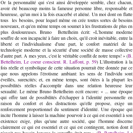
Or la personnalité qui s'est ainsi développée semble, chez chacun,
avoir été beaucoup moins la fameuse personne libre, responsable et
heureuse, qu'un moi à la fois exacerbé et aliéné. Un moi dont on flatte
tous les besoins, pour lequel même on crée toutes sortes de besoins
nouveaux, et qu'en même temps on soumet à les frustrations de plus en
plus douloureuses. Bruno Bettelheim écrit: «L'homme moderne
souffre de son incapacité à faire un choix, qu'il croit inévitable, entre la
liberté et l'individualisme d'une part, le confort matériel de la
technologie moderne et la sécurité d'une société de masse collective
d'autre part. A mes yeux, c'est le véritable conflit de notre temps! » (
B.
Bettelheim, Le coeur conscient. R. Laffont, p. 59
) L'illustration à la
fois réelle et symbolique de cette situation pourrait être donnée par ce
que nous appelons l'érotisme ambiant: les sens de l'individu sont
éveillés, surexcités; et, en même temps, sont ôtées à la plupart les
possibilités réelles d'accomplir dans une relation heureuse leur
sexualité. Le même Bruno Bettelheim ecrit encore: « ... une époque
qui offre tant de possibilités d'échapper à l'identité personnelle en
raison du confort et des distractions qu'elle propose, exige un
renforcement proportionnel du sentiment d'identité. Une époque qui
incite l'homme à laisser la machine pourvoir à ce qui est essentiel à son
existence exige, plus qu'une autre société, que l'homme discerne
clairement ce qui est essentiel et ce qui est contingent, notion dont il
n'avait pas besoin lorsque le superflu était rare.» (
B. Bettelheim, Le