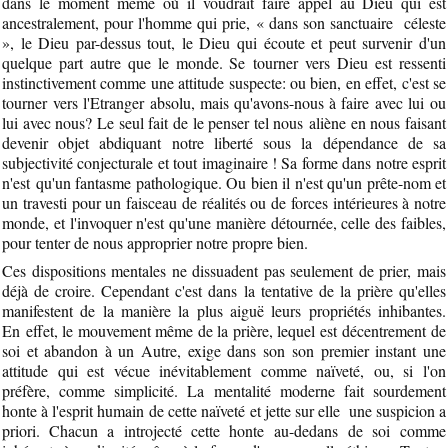
dans le moment même où il voudrait faire appel au Dieu qui est
ancestralement, pour l'homme qui prie, « dans son sanctuaire céleste
», le Dieu par-dessus tout, le Dieu qui écoute et peut survenir d'un
quelque part autre que le monde. Se tourner vers Dieu est ressenti
instinctivement comme une attitude suspecte: ou bien, en effet, c'est se
tourner vers l'Etranger absolu, mais qu'avons-nous à faire avec lui ou
lui avec nous? Le seul fait de le penser tel nous aliène en nous faisant
devenir objet abdiquant notre liberté sous la dépendance de sa
subjectivité conjecturale et tout imaginaire ! Sa forme dans notre esprit
n'est qu'un fantasme pathologique. Ou bien il n'est qu'un prête-nom et
un travesti pour un faisceau de réalités ou de forces intérieures à notre
monde, et l'invoquer n'est qu'une manière détournée, celle des faibles,
pour tenter de nous approprier notre propre bien.
Ces dispositions mentales ne dissuadent pas seulement de prier, mais
déjà de croire. Cependant c'est dans la tentative de la prière qu'elles
manifestent de la manière la plus aiguë leurs propriétés inhibantes.
En effet, le mouvement même de la prière, lequel est décentrement de
soi et abandon à un Autre, exige dans son son premier instant une
attitude qui est vécue inévitablement comme naïveté, ou, si l'on
préfère, comme simplicité. La mentalité moderne fait sourdement
honte à l'esprit humain de cette naïveté et jette sur elle une suspicion a
priori. Chacun a introjecté cette honte au-dedans de soi comme