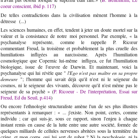
coeur conscient, ibid p. 117
)
De telles contradictions dans la civilisation mènent l'homme à la
détresse (...)
Les sciences humaines, en effet, tendent à jeter un doute mortel sur la
valeur et la consistance de notre moi personnel. Par exemple, « la
psychanalyse représente, comme le rappelle P. Ricœur
commentant Freud, la troisième et probablement la plus cruelle des
humiliations infligées au narcissisme. Après l'humiliation
cosmologique que Copernic lui-même infligea, ce fut l'humiliation
biologique, issue de l'œuvre de Darwin. Et maintenant, voici la
psychanalyse qui lui révèle que "
l'Ego n'est pas maître en sa propre
demeure
"; l'homme qui savait déjà qu'il n'est ni le seigneur du
cosmos, ni le seigneur des vivants, découvre qu'il n'est même pas le
seigneur de sa psychè » (
P. Ricoeur - De l'interprétation, Essai sur
Freud, Ed du Seuil, p.414
)
Ou encore l'ethnologie structuraliste amène l'un de ses plus illustres
représentants à remarquer : « ... j'existe. Non point, certes, comme
individu ; car qui suis-je, sous ce rapport, sinon l'enjeu à chaque
instant remis en cause de la lutte entre une autre société, formée de
quelques milliards de cellules nerveuses abritées sous la termitière du
crâne, et mon corps, qui lui sert de robot ? Ni la psychologie, ni la