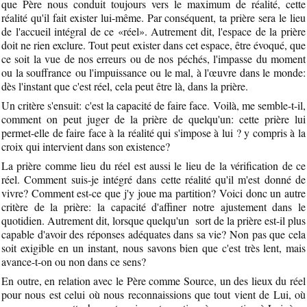
que Père nous conduit toujours vers le maximum de réalité, cette
réalité qu'il fait exister lui-même. Par conséquent, ta prière sera le lieu
de l'accueil intégral de ce «réel». Autrement dit, l'espace de la prière
doit ne rien exclure. Tout peut exister dans cet espace, être évoqué, que
ce soit la vue de nos erreurs ou de nos péchés, l'impasse du moment
ou la souffrance ou l'impuissance ou le mal, à l'œuvre dans le monde:
dès l'instant que c'est réel, cela peut être là, dans la prière.
Un critère s'ensuit: c'est la capacité de faire face. Voilà, me semble-t-il,
comment on peut juger de la prière de quelqu'un: cette prière lui
permet-elle de faire face à la réalité qui s'impose à lui ? y compris à la
croix qui intervient dans son existence?
La prière comme lieu du réel est aussi le lieu de la vérification de ce
réel. Comment suis-je intégré dans cette réalité qu'il m'est donné de
vivre? Comment est-ce que j'y joue ma partition? Voici donc un autre
critère de la prière: la capacité d'affiner notre ajustement dans le
quotidien. Autrement dit, lorsque quelqu'un sort de la prière est-il plus
capable d'avoir des réponses adéquates dans sa vie? Non pas que cela
soit exigible en un instant, nous savons bien que c'est très lent, mais
avance-t-on ou non dans ce sens?
En outre, en relation avec le Père comme Source, un des lieux du réel
pour nous est celui où nous reconnaissions que tout vient de Lui, où