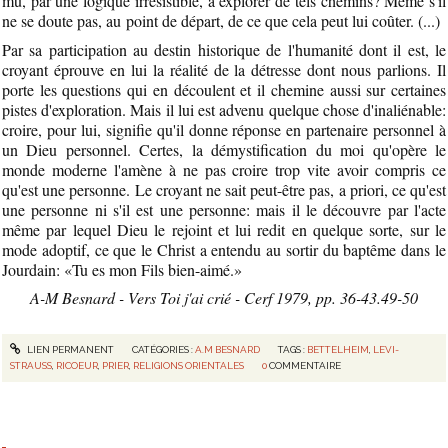
mû, par une logique irrésistible, à explorer de tels chemins? Même s'il
ne se doute pas, au point de départ, de ce que cela peut lui coûter. (...)
Par sa participation au destin historique de l'humanité dont il est, le
croyant éprouve en lui la réalité de la détresse dont nous parlions. Il
porte les questions qui en découlent et il chemine aussi sur certaines
pistes d'exploration. Mais il lui est advenu quelque chose d'inaliénable:
croire, pour lui, signifie qu'il donne réponse en partenaire personnel à
un Dieu personnel. Certes, la démystification du moi qu'opère le
monde moderne l'amène à ne pas croire trop vite avoir compris ce
qu'est une personne. Le croyant ne sait peut-être pas, a priori, ce qu'est
une personne ni s'il est une personne: mais il le découvre par l'acte
même par lequel Dieu le rejoint et lui redit en quelque sorte, sur le
mode adoptif, ce que le Christ a entendu au sortir du baptême dans le
Jourdain: «Tu es mon Fils bien-aimé.»
A-M Besnard - Vers Toi j'ai crié - Cerf 1979, pp. 36-43.49-50
LIEN PERMANENT
CATÉGORIES :
A.M BESNARD
TAGS :
BETTELHEIM
,
LEVI-
STRAUSS
,
RICOEUR
,
PRIER
,
RELIGIONS ORIENTALES
0
COMMENTAIRE