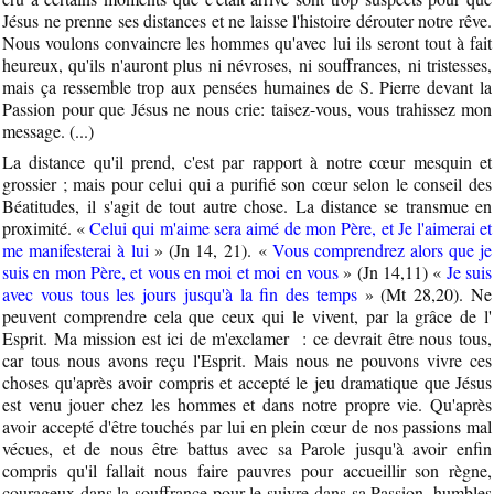
Jésus ne prenne ses distances et ne laisse l'histoire dérouter notre rêve.
Nous voulons convaincre les hommes qu'avec lui ils seront tout à fait
heureux, qu'ils n'auront plus ni névroses, ni souffrances, ni tristesses,
mais ça ressemble trop aux pensées humaines de S. Pierre devant la
Passion pour que Jésus ne nous crie: taisez-vous, vous trahissez mon
message. (...)
La distance qu'il prend, c'est par rapport à notre cœur mesquin et
grossier ; mais pour celui qui a purifié son cœur selon le conseil des
Béatitudes, il s'agit de tout autre chose. La distance se transmue en
proximité. «
Celui qui m'aime sera aimé de mon Père, et Je l'aimerai et
me manifesterai à lui
» (Jn 14, 21). «
Vous comprendrez alors que je
suis en mon Père, et vous en moi et moi en vous
» (Jn 14,11) «
Je suis
avec vous tous les jours jusqu'à la fin des temps
» (Mt 28,20). Ne
peuvent comprendre cela que ceux qui le vivent, par la grâce de l'
Esprit. Ma mission est ici de m'exclamer : ce devrait être nous tous,
car tous nous avons reçu l'Esprit. Mais nous ne pouvons vivre ces
choses qu'après avoir compris et accepté le jeu dramatique que Jésus
est venu jouer chez les hommes et dans notre propre vie. Qu'après
avoir accepté d'être touchés par lui en plein cœur de nos passions mal
vécues, et de nous être battus avec sa Parole jusqu'à avoir enfin
compris qu'il fallait nous faire pauvres pour accueillir son règne,
courageux dans la souffrance pour le suivre dans sa Passion, humbles