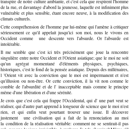
transpire de notre culture ambiante, et c'est cela que respirent l'homme
de la rue, et davantage d'abord la jeunesse, laquelle est infiniment plus
vulnérable et plus sensible, étant encore neuve, à la modification des
climats culturels.
Cette compréhension de l'homme par lui-même qui l'amène à critiquer
sérieusement ce qu'il appelait jusqu'ici son moi, nous le vivons en
Occident comme une descente vers l'absurde. Or l'absurde est
intolérable.
Il me semble que c'est ici très précisément que joue la rencontre
singulière entre notre Occident et l'Orient asiatique; que le moi ne soit
qu'un agrégat momentané d'éléments physiques, psychiques,
historiques, c'est le fond de la pensée asiatique. Depuis des millénaires,
l 'Orient vit avec la conviction que le moi est impermanent et n'est
qu'illusion ou non-être. Or cette conviction, il la vit non comme le
comble de l'absurdité et de l' inacceptable mais comme le principe
même d'une libération et d'une sérénité.
Je crois que c'est cela qui frappe l'Occidental, qui d' une part veut se
réaliser, qui d'autre part apprend à longueur de science que le moi n'est
rien, et qui enfin veut pourtant trouver une issue. Il découvre
justement une civilisation qui a fait de la renonciation au moi
la condition de la réalisation véritable: comment ne se sentirait-il pas