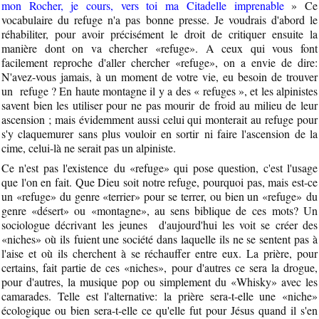
mon Rocher, je cours, vers toi ma Citadelle imprenable
» Ce
vocabulaire du refuge n'a pas bonne presse. Je voudrais d'abord le
réhabiliter, pour avoir précisément le droit de critiquer ensuite la
manière dont on va chercher «refuge». A ceux qui vous font
facilement reproche d'aller chercher «refuge», on a envie de dire:
N'avez-vous jamais, à un moment de votre vie, eu besoin de trouver
un refuge ? En haute montagne il y a des « refuges », et les alpinistes
savent bien les utiliser pour ne pas mourir de froid au milieu de leur
ascension ; mais évidemment aussi celui qui monterait au refuge pour
s'y claquemurer sans plus vouloir en sortir ni faire l'ascension de la
cime, celui-là ne serait pas un alpiniste.
Ce n'est pas l'existence du «refuge» qui pose question, c'est l'usage
que l'on en fait. Que Dieu soit notre refuge, pourquoi pas, mais est-ce
un «refuge» du genre «terrier» pour se terrer, ou bien un «refuge» du
genre «désert» ou «montagne», au sens biblique de ces mots? Un
sociologue décrivant les jeunes d'aujourd'hui les voit se créer des
«niches» où ils fuient une société dans laquelle ils ne se sentent pas à
l'aise et où ils cherchent à se réchauffer entre eux. La prière, pour
certains, fait partie de ces «niches», pour d'autres ce sera la drogue,
pour d'autres, la musique pop ou simplement du «Whisky» avec les
camarades. Telle est l'alternative: la prière sera-t-elle une «niche»
écologique ou bien sera-t-elle ce qu'elle fut pour Jésus quand il s'en