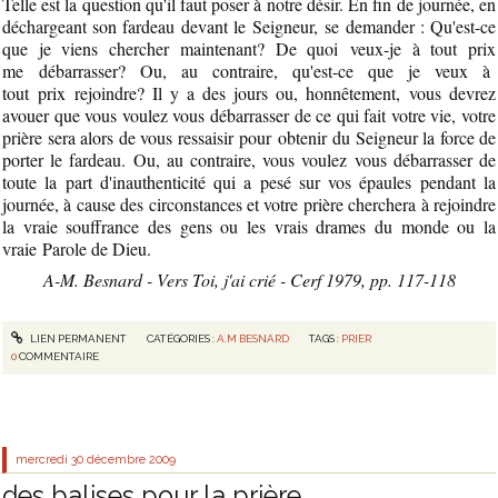
Telle est la question qu'il faut poser à notre désir. En fin de journée, en
déchargeant son fardeau devant le Seigneur, se demander : Qu'est-ce
que je viens chercher maintenant? De quoi veux-je à tout prix
me débarrasser? Ou, au contraire, qu'est-ce que je veux à
tout prix rejoindre? Il y a des jours ou, honnêtement, vous devrez
avouer que vous voulez vous débarrasser de ce qui fait votre vie, votre
prière sera alors de vous ressaisir pour obtenir du Seigneur la force de
porter le fardeau. Ou, au contraire, vous voulez vous débarrasser de
toute la part d'inauthenticité qui a pesé sur vos épaules pendant la
journée, à cause des circonstances et votre prière cherchera à rejoindre
la vraie souffrance des gens ou les vrais drames du monde ou la
vraie Parole de Dieu.
A-M. Besnard - Vers Toi, j'ai crié - Cerf 1979, pp. 117-118
LIEN PERMANENT
CATÉGORIES :
A.M BESNARD
TAGS :
PRIER
0
COMMENTAIRE
mercredi 30
décembre 2009
des balises pour la prière