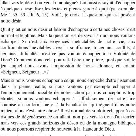
allait vers le désert ou vers la montagne? Lui aussi essayait d'échapper
à quelque chose: lisez les textes et prenez garde à quoi (par exemple:
Mc 1,35, 39 ; Jn 6, 15). Voilà, je crois, la question qui est posée à
notre désir.
Qu'il y ait en nous désir et besoin d'échapper a certaines choses, c'est
normal et légitime. Mais la question est de savoir à quoi nous voulons
échapper. Si c'est aux exigences inéluctables de notre vie, aux
confrontations inévitables avec la souffrance, à certains conflits, à
certaines difficultés, n'est-ce pas vouloir échapper à la Volonté de
Dieu? Comment donc cela pourrait-il être une prière, quel que soit le
jeu auquel nous avons l'impression de nous adonner, en criant:
«Seigneur, Seigneur ...»?
Mais si nous voulons échapper à ce qui nous empêche d'être justement
dans la pleine réalité, si nous voulons par exemple échapper à
l'emprisonnement possible de notre action par nos conceptions trop
étroites, si nous voulons échapper à l'affadissement de notre âme
soumise au conformisme et à la banalisation qui règnent dans notre
milieu, alors c'est autre chose! Il est normal de vouloir échapper à ces
risques de dégénérescence en allant, non pas vers le trou d'un terrier,
mais vers ces grands horizons du désert ou de la montagne bibliques
où nous pourrons respirer de nouveau à la hauteur de Dieu.