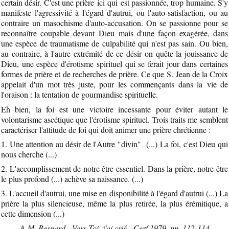
certain désir. C'est une prière ici qui est passionnée, trop humaine. S'y
manifeste l'agressivité à l'égard d'autrui, ou l'auto-satisfaction, ou au
contraire un masochisme d'auto-accusation. On se passionne pour se
reconnaître coupable devant Dieu mais d'une façon exagérée, dans
une espèce de traumatisme de culpabilité qui n'est pas sain. Ou bien,
au contraire, à l'autre extrémité de ce désir on quête la jouissance de
Dieu, une espèce d'érotisme spirituel qui se ferait jour dans certaines
formes de prière et de recherches de prière. Ce que S. Jean de la Croix
appelait d'un mot très juste, pour les commençants dans la vie de
l'oraison : la tentation de gourmandise spirituelle.
Eh bien, la foi est une victoire incessante pour éviter autant le
volontarisme ascétique que l'érotisme spirituel. Trois traits me semblent
caractériser l'attitude de foi qui doit animer une prière chrétienne :
1. Une attention au désir de l'Autre "divin" (...) La foi, c'est Dieu qui
nous cherche (...)
2. L'accomplissement de notre être essentiel. Dans la prière, notre être
le plus profond (...) achève sa naissance. (...)
3. L'accueil d'autrui, une mise en disponibilité à l'égard d'autrui (...) La
prière la plus silencieuse, même la plus retirée, la plus érémitique, a
cette dimension (...)
A-M. Besnard - Vers Toi, j'ai crié - Cerf 1979, pp. 112-114