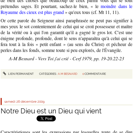
de bien des choses que beaucoup de ceux parmi vous qui se sont
prétendus sages. Et pourtant, sachez-le bien, « le
moindre dans le
Royaume des cieux est plus grand
» qu'eux tous (cf. Mt 11, 11).
Or cette parole du Seigneur ainsi paraphrasée ne peut pas signifier à
mes yeux le sot contentement de celui qui se croit possesseur et maître
de la vérité ou à qui l'on garantit qu'il a gagné le gros lot. C'est une
énigme profonde, profonde, dont le sens n'apparaîtra qu'à celui qui se
fera tout à la fois « petit enfant » (au sens du Christ) et pêcheur de
perles dans les fonds, somme toute si peu explorés, de l'Évangile.
A-M Besnard - Vers Toi j'ai crié - Cerf 1979, pp. 19-20.22-23
LIEN PERMANENT
CATÉGORIES :
A.M BESNARD
0
COMMENTAIRE
samedi 26
décembre 2009
Notre Dieu est un Dieu qui vient
Caractéristiques sont les expressions par lesquelles tente de se dire