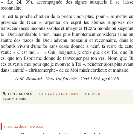
» (Lc 24, 39), accompagnée des signes auxquels il se laisse
reconnaître.
Tel est le porche chrétien de la prière : non plus, pour « se mettre en
présence de Dieu », arpenter en esprit les abîmes supposés des
transcendances inconnaissables et imaginer l'Extra-monde où siégerait
le Dieu semblable à rien, mais plus humblement considérer l'une ou
l'autre des traces du Dieu advenu, tressaillir et reconnaître, dans le
tréfonds vivant d'une foi sans cesse donnée à neuf, la vérité de cette
venue « C'est moi » - « Oui, Seigneur, je crois que c'est Toi, que Tu
es, que ton Esprit me donne de t'invoquer par ton vrai Nom, que Tu
t'es ouvert à moi pour que je m'ouvre à Toi », pénétrer alors plus avant
dans l'amitié « christomorphe» de ce Moi miséricordieux et trinitaire.
A-M. Besnard - Vers Toi j'ai crié - Cerf 1979, pp.65-68
LIEN PERMANENT
CATÉGORIES :
A.M BESNARD
TAGS :
PRIER
0
COMMENTAIRE
mardi 22
décembre 2009