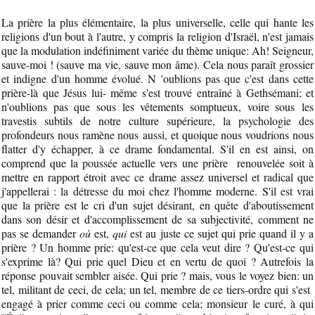
La prière la plus élémentaire, la plus universelle, celle qui hante les
religions d'un bout à l'autre, y compris la religion d'Israël, n'est jamais
que la modulation indéfiniment variée du thème unique: Ah! Seigneur,
sauve-moi ! (sauve ma vie, sauve mon âme). Cela nous paraît grossier
et indigne d'un homme évolué. N 'oublions pas que c'est dans cette
prière-là que Jésus lui- même s'est trouvé entraîné à Gethsémani; et
n'oublions pas que sous les vêtements somptueux, voire sous les
travestis subtils de notre culture supérieure, la psychologie des
profondeurs nous ramène nous aussi, et quoique nous voudrions nous
flatter d'y échapper, à ce drame fondamental. S'il en est ainsi, on
comprend que la poussée actuelle vers une prière renouvelée soit à
mettre en rapport étroit avec ce drame assez universel et radical que
j'appellerai : la détresse du moi chez l'homme moderne. S'il est vrai
que la prière est le cri d'un sujet désirant, en quête d'aboutissement
dans son désir et d'accomplissement de sa subjectivité, comment ne
pas se demander
où
est,
qui
est au juste ce sujet qui prie quand il y a
prière ? Un homme prie: qu'est-ce que cela veut dire ? Qu'est-ce qui
s'exprime là? Qui prie quel Dieu et en vertu de quoi ? Autrefois la
réponse pouvait sembler aisée. Qui prie ? mais, vous le voyez bien: un
tel, militant de ceci, de cela; un tel, membre de ce tiers-ordre qui s'est
engagé à prier comme ceci ou comme cela; monsieur le curé, à qui