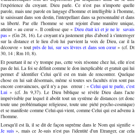
l'expérience du croyant. Dieu parle. Ce n'est pas n'importe quelle
parole, mais une parole en langage d'homme et intelligible à l'homme,
le saisissant dans son destin, l'interpellant dans sa personnalité et dans
sa liberté. Par elle l'homme se sent rejoint d'une manière unique,
atteint « au cœur ». Il confesse que «
Dieu était ici et je ne le savais
pas
» (Gn 28, 16). Le croyant n'a justement plus d'abord à s'interroger
sur la distance et le lieu d'où lui parvient la voix de Dieu, car il la
découvre « tout
près de lui, sur ses lèvres et dans son cœur
» (cf. Dt
30, 14 ; Rm 10, 8).
Et pourtant il ne s'y trompe pas, cette voix résonne chez lui, elle n'est
pas de lui. La foi se définit comme le don inexplicable et gratuit qui lui
permet d' identifier Celui qu'il est en train de rencontrer. Quelque
chose en lui sait désormais, même si toutes ses facultés n'en sont pas
encore convaincues, qu'il n'y a pas erreur : «
Celui qui te parle, c'est
Lui
» (cf. Jn 9,37). Le Dieu biblique se révèle Dieu dans l'acte
imprévisible par lequel il abolit tout un système de distances (et donc
toute une problématique religieuse, toute une piété psycho-cosmique)
et se manifeste comme Celui-qui-vient, comme Celui qui est advenu à
l'homme.
Lorsqu'il est là, il se dit de façon suprême dans le Nom qui signifie «
Je suis
», mais ce Je-suis n'est pas l'identité d'un Etranger, car cela