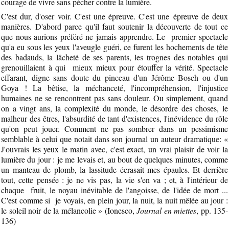
courage de vivre sans pécher contre la lumière.
C'est dur, d'oser voir. C'est une épreuve. C'est une épreuve de deux
manières. D'abord parce qu'il faut soutenir la découverte de tout ce
que nous aurions préféré ne jamais apprendre. Le premier spectacle
qu'a eu sous les yeux l'aveugle guéri, ce furent les hochements de tête
des badauds, la lâcheté de ses parents, les trognes des notables qui
grenouillaient à qui mieux mieux pour étouffer la vérité. Spectacle
effarant, digne sans doute du pinceau d'un Jérôme Bosch ou d'un
Goya ! La bêtise, la méchanceté, l'incompréhension, l'injustice
humaines ne se rencontrent pas sans douleur. Ou simplement, quand
on a vingt ans, la complexité du monde, le désordre des choses, le
malheur des êtres, l'absurdité de tant d'existences, l'inévidence du rôle
qu'on peut jouer. Comment ne pas sombrer dans un pessimisme
semblable à celui que notait dans son journal un auteur dramatique: «
J'ouvrais les yeux le matin avec, c'est exact, un vrai plaisir de voir la
lumière du jour : je me levais et, au bout de quelques minutes, comme
un manteau de plomb, la lassitude écrasait mes épaules. Et derrière
tout, cette pensée : je ne vis pas, la vie s'en va ; et, à l'intérieur de
chaque fruit, le noyau inévitable de l'angoisse, de l'idée de mort ...
C'est comme si je voyais, en plein jour, la nuit, la nuit mêlée au jour :
le soleil noir de la mélancolie » (Ionesco,
Journal en miettes
, pp. 135-
136)