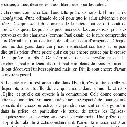
épousée, aimée, désirée, est aussi libératrice pour les autres.
Cela donne comme critère d'une telle prière les traits de l'humilité, de
l'abnégation, d'une offrande de soi pour que le salut advienne à nos
frères. Ce qui exclut du domaine de la prière tout ce qui serait de
l'ordre des querelles pour des prééminences, des convoitises, pour des
pouvoirs ou des charismes (comme Paul essaie de le faire comprendre
aux Corinthiens) ou des traits de suffisance ou d'arrogance. Chaque
fois que des gens, dans leur prière, manifestent ces traits-là, on peut
dire qu'ils prient d'une prière qui n'est pas encore passée par le creuset
de la prière du Fils à Gethsémani et dans le mystère pascal. Ils
célèbrent peut-être Dieu, ils sont peut-être pleins de bons sentiments,
ils ont découvert l'univers spirituel mais, en fait, ils sont encore d'avant
le mystère pascal.
3. La prière enfin est accomplie dans l'Esprit, c'est-à-dire qu'elle est
disponible a ce Souffle de vie qui circule dans le monde et dans
l'Église, et qu'elle est ouverte à la communion. Cela donne comme
critères d'une prière vraiment chrétienne: une capacité de louange; une
capacité d'intercession active, de prendre vraiment en charge autrui
dans la prière, en particulier «le souci de toutes les Églises»;
l'acquiescement au service «me voici, envoie-moi». Une prière dans
l'Esprit doit aboutir à cela; constamment, l'envoi, la mission est là au