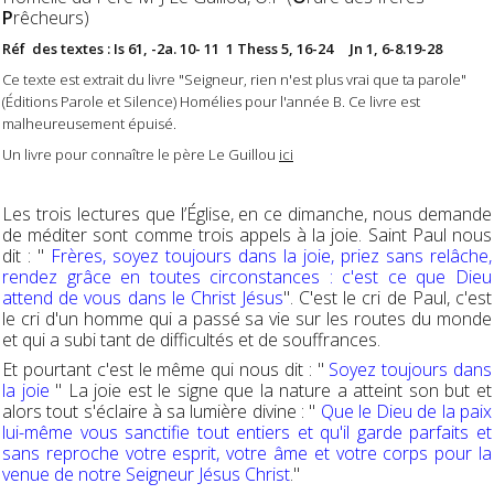
P
rêcheurs)
Réf des textes : Is 61, -2a. 10- 11 1 Thess 5, 16-24 Jn 1, 6-8.19-28
Ce texte est extrait du livre "Seigneur, rien n'est plus vrai que ta parole"
(Éditions Parole et Silence) Homélies pour l'année B. Ce livre est
malheureusement épuisé.
Un livre pour connaître le père Le Guillou
ici
Les trois lectures que l’Église, en ce dimanche, nous demande
de méditer sont comme trois appels à la joie. Saint Paul nous
dit : "
Frères, soyez toujours dans la joie, priez sans relâche,
rendez grâce en toutes circonstances : c'est ce que Dieu
attend de vous dans le Christ Jésus
". C'est le cri de Paul, c'est
le cri d'un homme qui a passé sa vie sur les routes du monde
et qui a subi tant de difficultés et de souffrances.
Et pourtant c'est le même qui nous dit : "
Soyez toujours dans
la joie
" La joie est le signe que la nature a atteint son but et
alors tout s'éclaire à sa lumière divine : "
Que le Dieu de la paix
lui-même vous sanctifie tout entiers et qu'il garde parfaits et
sans reproche votre esprit, votre âme et votre corps pour la
venue de notre Seigneur Jésus Christ
."