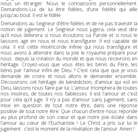
nous un étranger. Nous le connaissons personnellement.
Demandons-Lui de lui être fidèles, d'une fidélité qui aille
jusqu'au bout. Il est le fidèle.
Demandons au Seigneur d'être fidèles et de ne pas travestir la
notion de jugement. Le Seigneur nous jugera, cela veut dire
qu'il nous délivrera si nous écoutons sa Parole et si nous le
laissons agir en nous et nous transfigurer. Il est capable de
cela. Il est cette miséricorde infinie qui nous transfigure et
nous avons à attendre dans la joie le royaume préparé pour
nous depuis la création du monde et que nous recevrons en
héritage. Croyez-vous que vous êtes les bénis du Père, les
bénis par l'amour infini de Dieu ? C'est cela que que je vous
demande de croire et nous allons le demander ensemble.
Découvrons cet héritage de bénédiction, d'amour qui est en
Dieu, laissons nous faire par lui. L'amour triomphera de toutes
nos misères, de toutes nos faiblesses. Il est l'amour et c'est
pour cela qu'il juge. Il n'y a pas d'amour sans jugement, sans
mise en question de tout notre être, dans une réponse
positive de tout notre être. Que chacun d'entre nous réponde
au plus profond de son cœur et que notre joie éclate dans
l'amour au cœur de l'Eucharistie ! Le Christ a pris sur lui le
jugement : c'est le moment de la révélation de l'amour. Amen !