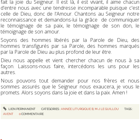
fait la joie du Seigneur. Il est là, il est vivant, il aime chacun
d'entre nous avec une tendresse incomparable puisque c'est
celle de Dieu, donc de l'Amour. Chantons au Seigneur notre
reconnaissance et demandons-lui la grâce de communiquer
le témoignage de sa paix, le témoignage de son don, le
témoignage de son amour.
Soyons des hommes libérés par la Parole de Dieu, des
hommes transfigurés par sa Parole, des hommes marqués
par la Parole de Dieu au plus profond de leur être.
Dieu nous appelle et vient chercher chacun de nous à sa
façon. Laissons-nous faire, intercédons les uns pour les
autres.
Nous pouvons tout demander pour nos frères et nous
sommes assurés que le Seigneur nous exaucera, je vous le
promets. Alors soyons dans la joie et dans la paix. Amen !
LIEN PERMANENT
CATÉGORIES :
ANNÉE LITURGIQUE B
,
M-J LE GUILLOU
TAGS :
AVENT
0
COMMENTAIRE