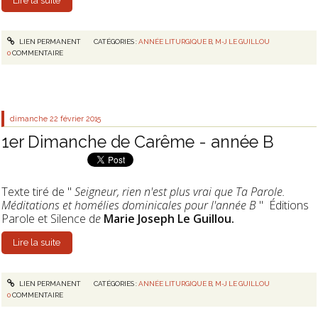
Lire la suite
LIEN PERMANENT
CATÉGORIES :
ANNÉE LITURGIQUE B
,
M-J LE GUILLOU
0
COMMENTAIRE
dimanche 22
février 2015
1er Dimanche de Carême - année B
Texte tiré de "
Seigneur, rien n'est plus vrai que Ta Parole.
Méditations et homélies dominicales pour l'année B
" Éditions
Parole et Silence d
e
Marie Joseph Le Guillou.
Lire la suite
LIEN PERMANENT
CATÉGORIES :
ANNÉE LITURGIQUE B
,
M-J LE GUILLOU
0
COMMENTAIRE