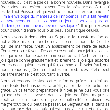
nouvelle, oui c'est la joie de la bonne nouvelle. Dans l’évangile,
"ne crains pas" revient souvent. C'est la présence de Celui qui
est le Tout-Puissant et qui veut nous manifester son amour. "
Il m'a enveloppé du manteau de l'innocence, il m'a fait revêtir
les vêtements du salut, comme un jeune époux se pare du
diadème, comme une mariée met ses bijoux
." Il ne peut y avoir
pour chacun d'entre nous plus beau souhait que celui-là.
Nous avons à demander au Seigneur la transformation de
notre être mais à condition d'accepter l'amour de Dieu tel
qu'il se manifeste. C'est un abaissement de l'être de Jésus-
Christ en notre faveur. De cette reconnaissance jaillit la joie, la
joie qui ne se donne pas comme si on pouvait l'acheter mais la
joie qui se donne gratuitement et librement, la joie qui absorbe
toutes nos inquiétudes et qui fait, comme le dit saint Paul, que
nous rendons grâce en toutes circonstances. Cela peut
paraître insensé, c'est pourtant la vérité.
Nous attendons de vivre cette action de grâce en plénitude
mais toute Eucharistie est la préfiguration de cette action de
grâce. En ce temps préparatoire à Noël, je ne puis vous dire
qu'une chose : soyez dans la joie de Dieu malgré la
souffrance du monde, malgré les difficultés quotidiennes,
malgré tout ce qui peut se passer. Le Seigneur est là, dans sa
transparence, dans sa paix qui est au-delà de tout et qui garde