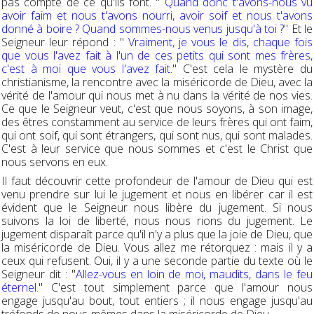
pas compte de ce qu'ils font. "
Quand donc t'avons-nous vu
avoir faim et nous t'avons nourri, avoir soif et nous t'avons
donné à boire ? Quand sommes-nous venus jusqu'à toi ?
" Et le
Seigneur leur répond : "
Vraiment, je vous le dis, chaque fois
que vous l'avez fait à l'un de ces petits qui sont mes frères,
c'est à moi que vous l'avez fait
." C'est cela le mystère du
christianisme, la rencontre avec la miséricorde de Dieu, avec la
vérité de l'amour qui nous met à nu dans la vérité de nos vies.
Ce que le Seigneur veut, c'est que nous soyons, à son image,
des êtres constamment au service de leurs frères qui ont faim,
qui ont soif, qui sont étrangers, qui sont nus, qui sont malades.
C'est à leur service que nous sommes et c'est le Christ que
nous servons en eux.
Il faut découvrir cette profondeur de l'amour de Dieu qui est
venu prendre sur lui le jugement et nous en libérer car il est
évident que le Seigneur nous libère du jugement. Si nous
suivons la loi de liberté, nous nous rions du jugement. Le
jugement disparaît parce qu'il n'y a plus que la joie de Dieu, que
la miséricorde de Dieu. Vous allez me rétorquez : mais il y a
ceux qui refusent. Oui, il y a une seconde partie du texte où le
Seigneur dit : "
Allez-vous en loin de moi, maudits, dans le feu
éternel
." C'est tout simplement parce que l'amour nous
engage jusqu'au bout, tout entiers ; il nous engage jusqu'au