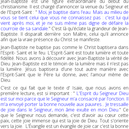
Jean-Baptiste est une figure extraordinaire du début du
christianisme. Il est chargé d'annoncer la venue du Seigneur et
de l'Esprit-Saint : "
Moi, je baptise dans l'eau. Mais au milieu de
vous se tient celui que vous ne connaissez pas : c'est lui qui
vient après moi, et je ne suis même pas digne de défaire la
courroie de sa sandale
." C'est là qu'éclate la grandeur de Jean-
Baptiste. Il disparaît derrière son Maître, celui qu'il annonce
afin que la vraie présence du Christ se manifeste.
Jean-Baptiste ne baptise pas comme le Christ baptisera dans
l'Esprit- Saint et le feu. L'Esprit-Saint est toute lumière et toute
fidélité. Nous avons à découvrir avec Jean-Baptiste la vérité de
Dieu. Jean-Baptiste est le témoin de la lumière mais il n'est pas
la lumière. Jésus baptisera d'une tout autre manière avec
l'Esprit-Saint que le Père lui donne, avec l'amour même de
Dieu.
C'est ce qui fait que le texte d' Isaïe, que nous avons en
première lecture, est si important : "
L'Esprit du Seigneur Dieu
est sur moi parce que le Seigneur m'a consacré par l'onction. Il
m'a envoyé porter la bonne nouvelle aux pauvres... Je tressaille
de joie dans le Seigneur, mon âme exulte en mon Dieu
." Ce
que le Seigneur nous demande, c'est d'avoir au cœur cette
paix, cette joie immense qui est la joie de Dieu. Tout s'oriente
vers la joie. L’Évangile est un évangile de joie car c'est la bonne