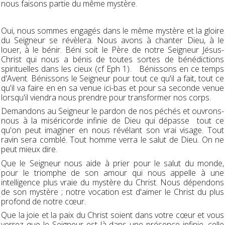
nous faisons partie du même mystère.
Oui, nous sommes engagés dans le même mystère et la gloire
du Seigneur se révèlera. Nous avons à chanter Dieu, à le
louer, à le bénir. Béni soit le Père de notre Seigneur Jésus-
Christ qui nous a bénis de toutes sortes de bénédictions
spirituelles dans les cieux (cf Eph 1). Bénissons en ce temps
d'Avent. Bénissons le Seigneur pour tout ce qu'il a fait, tout ce
qu'il va faire en en sa venue ici-bas et pour sa seconde venue
lorsqu'il viendra nous prendre pour transformer nos corps.
Demandons au Seigneur le pardon de nos péchés et ouvrons-
nous à la miséricorde infinie de Dieu qui dépasse tout ce
qu'on peut imaginer en nous révélant son vrai visage. Tout
ravin sera comblé. Tout homme verra le salut de Dieu. On ne
peut mieux dire.
Que le Seigneur nous aide à prier pour le salut du monde,
pour le triomphe de son amour qui nous appelle à une
intelligence plus vraie du mystère du Christ. Nous dépendons
de son mystère ; notre vocation est d'aimer le Christ du plus
profond de notre cœur.
Que la joie et la paix du Christ soient dans votre cœur et vous
verrez que le Seigneur est là dans une présence infinie, celle