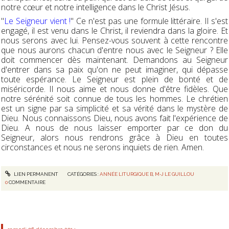
notre cœur et notre intelligence dans le Christ Jésus.
"
Le Seigneur vient !
" Ce n'est pas une formule littéraire. Il s'est
engagé, il est venu dans le Christ, il reviendra dans la gloire. Et
nous serons avec lui. Pensez-vous souvent à cette rencontre
que nous aurons chacun d'entre nous avec le Seigneur ? Elle
doit commencer dès maintenant. Demandons au Seigneur
d'entrer dans sa paix qu'on ne peut imaginer, qui dépasse
toute espérance. Le Seigneur est plein de bonté et de
miséricorde. Il nous aime et nous donne d'être fidèles. Que
notre sérénité soit connue de tous les hommes. Le chrétien
est un signe par sa simplicité et sa vérité dans le mystère de
Dieu. Nous connaissons Dieu, nous avons fait l'expérience de
Dieu. A nous de nous laisser emporter par ce don du
Seigneur, alors nous rendrons grâce à Dieu en toutes
circonstances et nous ne serons inquiets de rien. Amen.
LIEN PERMANENT
CATÉGORIES :
ANNÉE LITURGIQUE B
,
M-J LE GUILLOU
0
COMMENTAIRE