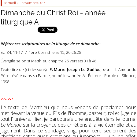
samedi 22
novembre 2014
Dimanche du Christ Roi - année
liturgique A
Références scripturaires de la liturgie de ce dimanche
:
Ez 34, 11-17 / 1ère Corinthiens 15, 20-26.28
Évangile selon st Matthieu chapitre 25 versets 31 à 46
Texte tiré de (ci-dessous) :
P. Marie-Joseph Le Guillou, o.p
. - L'Amour du
Père révélé dans sa Parole, homélies année A - Éditeur : Parole et Silence,
1998
255-257
Le texte de Matthieu que nous venons de proclamer nous
met devant la venue du Fils de l'homme, pasteur, roi et juge de
tout l' univers. Hier, je parcourais une enquête dans le journal
Le Monde
sur la croyance des chrétiens à la vie éternelle et au
jugement. Dans ce sondage, vingt pour cent seulement des
chrétiens catholiques croyaient au jugement. Il y a, en effet,