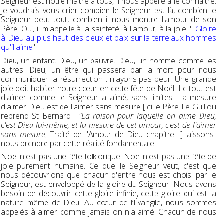
Seigneur est notre maître à tous, il nous appelle à le connaître.
Je voudrais vous crier combien le Seigneur est là, combien le
Seigneur peut tout, combien il nous montre l'amour de son
Père. Oui, il m'appelle à la sainteté, à l'amour, à la joie. "
Gloire
à Dieu au plus haut des cieux et paix sur la terre aux hommes
qu'il aime
."
Dieu, un enfant. Dieu, un pauvre. Dieu, un homme comme les
autres. Dieu, un être qui passera par la mort pour nous
communiquer la résurrection : n'ayons pas peur. Une grande
joie doit habiter notre cœur en cette fête de Noël. Le tout est
d'aimer comme le Seigneur a aimé, sans limites. La mesure
d'aimer Dieu est de l'aimer sans mesure [ici le Père Le Guillou
reprend St Bernard :
"La raison pour laquelle on aime Dieu,
c'est Dieu lui-même, et la mesure de cet amour, c'est de l'aimer
sans mesure
, Traité de l'Amour de Dieu chapitre I]Laissons-
nous prendre par cette réalité fondamentale.
Noël n'est pas une fête folklorique. Noël n'est pas une fête de
joie purement humaine. Ce que le Seigneur veut, c'est que
nous découvrions que chacun d'entre nous est choisi par le
Seigneur, est enveloppé de la gloire du Seigneur. Nous avons
besoin de découvrir cette gloire infinie, cette gloire qui est la
nature même de Dieu. Au cœur de l’Évangile, nous sommes
appelés à aimer comme jamais on n'a aimé. Chacun de nous