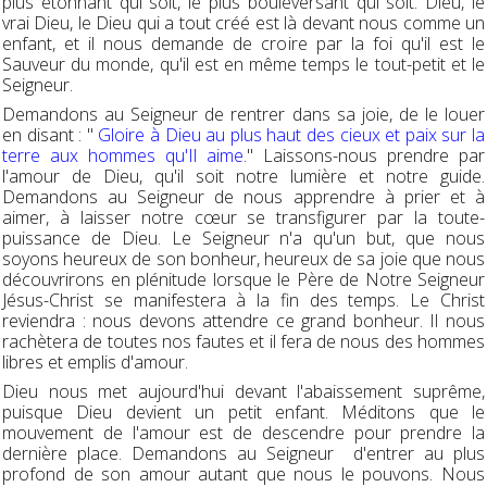
plus étonnant qui soit, le plus bouleversant qui soit. Dieu, le
vrai Dieu, le Dieu qui a tout créé est là devant nous comme un
enfant, et il nous demande de croire par la foi qu'il est le
Sauveur du monde, qu'il est en même temps le tout-petit et le
Seigneur.
Demandons au Seigneur de rentrer dans sa joie, de le louer
en disant : "
Gloire à Dieu au plus haut des cieux et paix sur la
terre aux hommes qu'Il aime
." Laissons-nous prendre par
l'amour de Dieu, qu'il soit notre lumière et notre guide.
Demandons au Seigneur de nous apprendre à prier et à
aimer, à laisser notre cœur se transfigurer par la toute-
puissance de Dieu. Le Seigneur n'a qu'un but, que nous
soyons heureux de son bonheur, heureux de sa joie que nous
découvrirons en plénitude lorsque le Père de Notre Seigneur
Jésus-Christ se manifestera à la fin des temps. Le Christ
reviendra : nous devons attendre ce grand bonheur. Il nous
rachètera de toutes nos fautes et il fera de nous des hommes
libres et emplis d'amour.
Dieu nous met aujourd'hui devant l'abaissement suprême,
puisque Dieu devient un petit enfant. Méditons que le
mouvement de l'amour est de descendre pour prendre la
dernière place. Demandons au Seigneur d'entrer au plus
profond de son amour autant que nous le pouvons. Nous