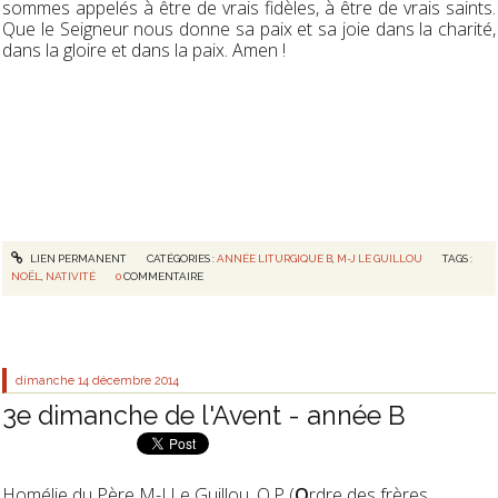
sommes appelés à être de vrais fidèles, à être de vrais saints.
Que le Seigneur nous donne sa paix et sa joie dans la charité,
dans la gloire et dans la paix. Amen !
LIEN PERMANENT
CATÉGORIES :
ANNÉE LITURGIQUE B
,
M-J LE GUILLOU
TAGS :
NOËL
,
NATIVITÉ
0
COMMENTAIRE
dimanche 14
décembre 2014
3e dimanche de l'Avent - année B
Homélie du Père M-J Le Guillou, O.P (
O
rdre des frères