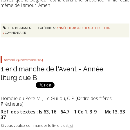
même de l'amour. Amen !
LIEN PERMANENT
CATÉGORIES :
ANNÉE LITURGIQUE B
,
M-J LE GUILLOU
0
COMMENTAIRE
samedi 29
novembre 2014
1 er dimanche de l'Avent - Année
liturgique B
Homélie du Père M-J Le Guillou, O.P (
O
rdre des frères
P
rêcheurs)
Réf des textes : Is 63, 16 - 64,7 1 Co 1, 3-9 Mc 13, 33-
37
Si vous voulez commander le livre c'est
ici