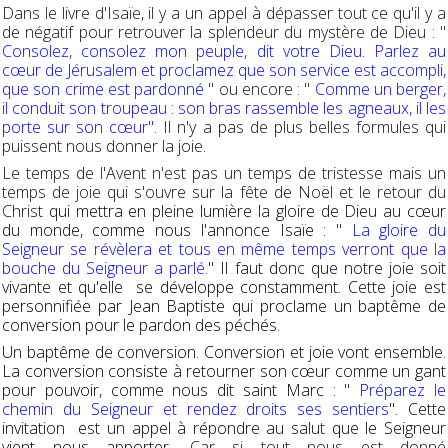
Dans le livre d'Isaïe, il y a un appel à dépasser tout ce qu'il y a
de négatif pour retrouver la splendeur du mystère de Dieu : "
Consolez, consolez mon peuple, dit votre Dieu. Parlez au
cœur de Jérusalem et proclamez que son service est accompli,
que son crime est pardonné
" ou encore : "
Comme un berger,
il conduit son troupeau : son bras rassemble les agneaux, il les
porte sur son cœur"
. Il n'y a pas de plus belles formules qui
puissent nous donner la joie.
Le temps de l'Avent n'est pas un temps de tristesse mais un
temps de joie qui s'ouvre sur la fête de Noël et le retour du
Christ
qui mettra en pleine lumière la gloire de Dieu au cœur
du monde, comme nous l'annonce Isaïe : "
La gloire du
Seigneur se révèlera et tous en même temps verront que la
bouche du Seigneur a parlé
." Il faut donc que notre joie soit
vivante et qu'elle se développe constamment. Cette joie est
personnifiée par Jean Baptiste qui proclame un baptême de
conversion pour le pardon des péchés.
Un baptême de conversion. Conversion et joie vont ensemble.
La conversion consiste à retourner son cœur comme un gant
pour pouvoir, comme nous dit saint Marc : "
Préparez le
chemin du Seigneur et rendez droits ses sentiers
". Cette
invitation est un appel à répondre au salut que le Seigneur
vient nous apporter
. Car si tout nous est donné