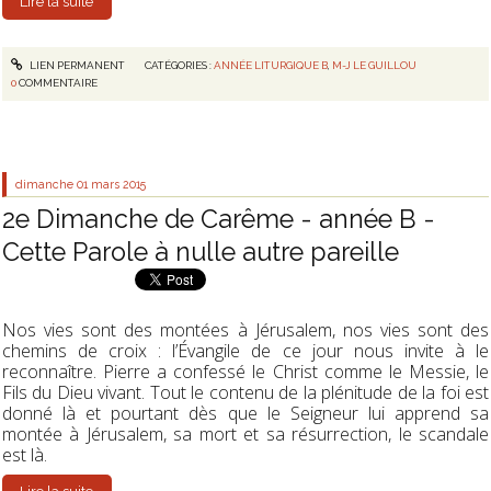
Lire la suite
LIEN PERMANENT
CATÉGORIES :
ANNÉE LITURGIQUE B
,
M-J LE GUILLOU
0
COMMENTAIRE
dimanche 01
mars 2015
2e Dimanche de Carême - année B -
Cette Parole à nulle autre pareille
Nos vies sont des montées à Jérusalem, nos vies sont des
chemins de croix : l’Évangile de ce jour nous invite à le
reconnaître. Pierre a confessé le Christ comme le Messie, le
Fils du Dieu vivant. Tout le contenu de la plénitude de la foi est
donné là et pourtant dès que le Seigneur lui apprend sa
montée à Jérusalem, sa mort et sa résurrection, le scandale
est là.