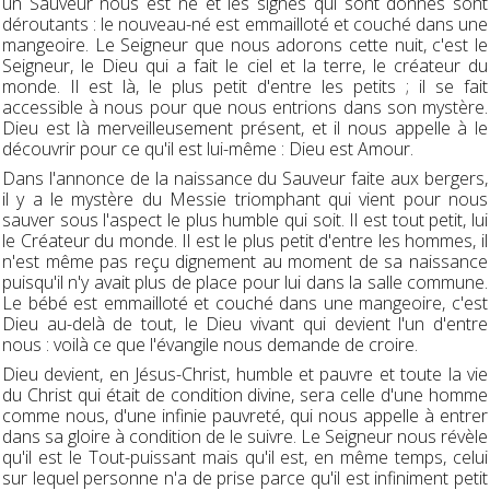
un Sauveur nous est né et les signes qui sont donnés sont
déroutants : le nouveau-né est emmailloté et couché dans une
mangeoire. Le Seigneur que nous adorons cette nuit, c'est le
Seigneur, le Dieu qui a fait le ciel et la terre, le créateur du
monde. Il est là, le plus petit d'entre les petits ; il se fait
accessible à nous pour que nous entrions dans son mystère.
Dieu est là merveilleusement présent, et il nous appelle à le
découvrir pour ce qu'il est lui-même : Dieu est Amour.
Dans l'annonce de la naissance du Sauveur faite aux bergers,
il y a le mystère du Messie triomphant qui vient pour nous
sauver sous l'aspect le plus humble qui soit. Il est tout petit, lui
le Créateur du monde. Il est le plus petit d'entre les hommes, il
n'est même pas reçu dignement au moment de sa naissance
puisqu'il n'y avait plus de place pour lui dans la salle commune.
Le bébé est emmailloté et couché dans une mangeoire, c'est
Dieu au-delà de tout, le Dieu vivant qui devient l'un d'entre
nous : voilà ce que l'évangile nous demande de croire.
Dieu devient, en Jésus-Christ, humble et pauvre et toute la vie
du Christ qui était de condition divine, sera celle d'une homme
comme nous, d'une infinie pauvreté, qui nous appelle à entrer
dans sa gloire à condition de le suivre. Le Seigneur nous révèle
qu'il est le Tout-puissant mais qu'il est, en même temps, celui
sur lequel personne n'a de prise parce qu'il est infiniment petit