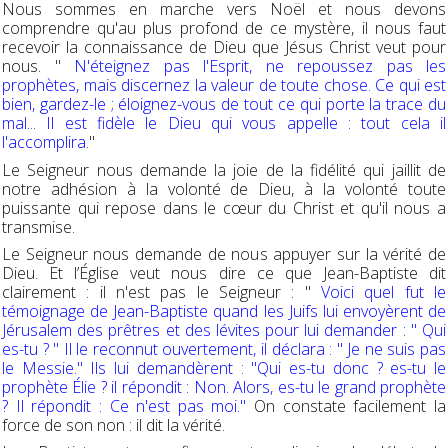
Nous sommes en marche vers Noël et nous devons
comprendre qu'au plus profond de ce mystère, il nous faut
recevoir la connaissance de Dieu que Jésus Christ veut pour
nous. "
N'éteignez pas l'Esprit, ne repoussez pas les
prophètes, mais discernez la valeur de toute chose. Ce qui est
bien, gardez-le ; éloignez-vous de tout ce qui porte la trace du
mal... Il est fidèle le Dieu qui vous appelle : tout cela il
l'accomplira
."
Le Seigneur nous demande la joie de la fidélité qui jaillit de
notre adhésion à la volonté de Dieu, à la volonté toute
puissante qui repose dans le cœur du Christ et qu'il nous a
transmise.
Le Seigneur nous demande de nous appuyer sur la vérité de
Dieu. Et l’Église veut nous dire ce que Jean-Baptiste dit
clairement : il n'est pas le Seigneur : "
Voici quel fut le
témoignage de Jean-Baptiste quand les Juifs lui envoyèrent de
Jérusalem des prêtres et des lévites pour lui demander : " Qui
es-tu ? " Il le reconnut ouvertement, il déclara : " Je ne suis pas
le Messie."
Ils lui demandèrent : "Qui es-tu donc ? es-tu le
prophète Élie ? il répondit : Non. Alors, es-tu le grand prophète
? Il répondit : Ce n'est pas moi."
On constate facilement la
force de son non : il dit la vérité.