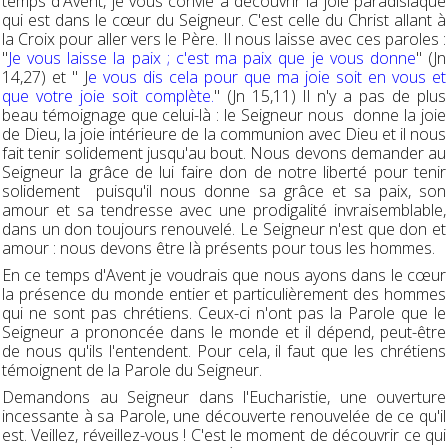
temps d'Avent, je vous convie à découvrir la joie paradisiaque
qui est dans le cœur du Seigneur. C'est celle du Christ allant à
la Croix pour aller vers le Père. Il nous laisse avec ces paroles :
"
Je vous laisse la paix ; c'est ma paix que je vous donne
" (Jn
14,27) et " J
e vous dis cela pour que ma joie soit en vous et
que votre joie soit complète.
" (Jn 15,11) Il n'y a pas de plus
beau témoignage que celui-là : le Seigneur nous donne la joie
de Dieu, la joie intérieure de la communion avec Dieu et il nous
fait tenir solidement jusqu'au bout. Nous devons demander au
Seigneur la grâce de lui faire don de notre liberté pour tenir
solidement puisqu'il nous donne sa grâce et sa paix, son
amour et sa tendresse avec une prodigalité invraisemblable,
dans un don toujours renouvelé. Le Seigneur n'est que don et
amour : nous devons être là présents pour tous les hommes.
En ce temps d'Avent je voudrais que nous ayons dans le cœur
la présence du monde entier et particulièrement des hommes
qui ne sont pas chrétiens. Ceux-ci n'ont pas la Parole que le
Seigneur a prononcée dans le monde et il dépend, peut-être
de nous qu'ils l'entendent. Pour cela, il faut que les chrétiens
témoignent de la Parole du Seigneur.
Demandons au Seigneur dans l'Eucharistie, une ouverture
incessante à sa Parole, une découverte renouvelée de ce qu'il
est. Veillez, réveillez-vous ! C'est le moment de découvrir ce qui