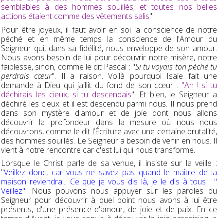
semblables à des hommes souillés, et toutes nos belles
actions étaient comme des vêtements salis
".
Pour être joyeux, il faut avoir en soi la conscience de notre
péché et en même temps la conscience de l'Amour du
Seigneur qui, dans sa fidélité, nous enveloppe de son amour.
Nous avons besoin de lui pour découvrir notre misère, notre
faiblesse, sinon, comme le dit Pascal : "
Si tu voyais ton péché tu
perdrais cœur
". Il a raison. Voilà pourquoi Isaïe fait une
demande à Dieu qui jaillit du fond de son cœur :
"Ah ! si tu
déchirais les cieux, si tu descendais
". Et bien, le Seigneur a
déchiré les cieux et il est descendu parmi nous. Il nous prend
dans son mystère d'amour et de joie dont nous allons
découvrir la profondeur dans la mesure où nous nous
découvrons, comme le dit l’Écriture avec une certaine brutalité,
des hommes souillés. Le Seigneur a besoin de venir en nous. Il
vient à notre rencontre car c'est lui qui nous transforme.
Lorsque le Christ parle de sa venue, il insiste sur la veille :
"
Veillez donc, car vous ne savez pas quand le maître de la
maison reviendra... Ce que je vous dis là, je le dis à tous : "
Veillez"
. Nous pouvons nous appuyer sur les paroles du
Seigneur pour découvrir à quel point nous avons à lui être
présents, d'une présence d'amour, de joie et de paix. En ce