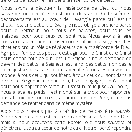
tréfonds de nous-mêmes dans la miséricorde de Dieu.
Nous avons à découvrir la miséricorde de Dieu qui nous
sauve de tout péché. Elle est notre délivrance. Cette scène si
déconcertante est au cœur de l’ évangile parce qu'il est un
choix, il est une option. L' évangile nous oblige à prendre partie
pour le Seigneur, pour tous les pauvres, pour tous les
malades, pour tous ceux qui sont nus. Nous avons à faire
connaître au monde la miséricorde infinie du Seigneur. Les
chrétiens ont un rôle de révélateurs de la miséricorde de Dieu.
Agir pour l'un de ces petits, c'est agir pour le Christ et le Christ
nous donne tout ce qu'il est. Le Seigneur nous demande de
devenir des petits, le Seigneur est le roi des petits, non pas le
roi majestueux mais le roi qui s'identifie à tous les pauvres du
monde, à tous ceux qui souffrent, à tous ceux qui sont dans la
peine. Le Seigneur a connu cela, il s'est engagé jusqu'au bout
pour nous apprendre l'amour. Il s'est humilié jusqu'au bout, il
nous a lavé les pieds, il est monté sur la croix pour répondre,
dans la joie de son cœur, à l'amour de son Père,
et il nous
demande de rentrer dans ce même mystère.
Alors nous n'avons pas à craindre de ne pas être sauvés.
Notre seule crainte est de ne pas obéir à la Parole de Dieu,
mais si nous écoutons cette Parole, elle nous sauvera et
pénétrera jusqu'au cœur de notre être. Notre liberté répondra