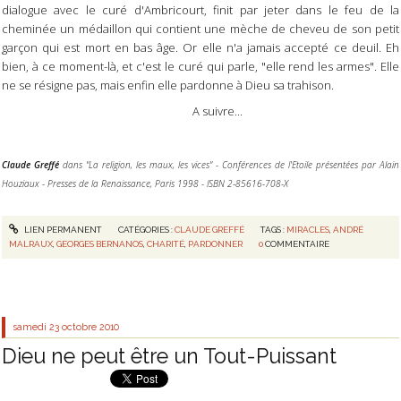
dialogue avec le curé d'Ambricourt, finit par jeter dans le feu de la
cheminée un médaillon qui contient une mèche de cheveu de son petit
garçon qui est mort en bas âge. Or elle n'a jamais accepté ce deuil. Eh
bien, à ce moment-là, et c'est le curé qui parle, "elle rend les armes". Elle
ne se résigne pas, mais enfin elle pardonne à Dieu sa trahison.
A suivre...
Claude Greffé
dans "La religion, les maux, les vices" - Conférences de l'Etoile présentées par Alain
Houziaux - Presses de la Renaissance, Paris 1998 - ISBN 2-85616-708-X
LIEN PERMANENT
CATÉGORIES :
CLAUDE GREFFÉ
TAGS :
MIRACLES
,
ANDRÉ
MALRAUX
,
GEORGES BERNANOS
,
CHARITÉ
,
PARDONNER
0
COMMENTAIRE
samedi 23
octobre 2010
Dieu ne peut être un Tout-Puissant