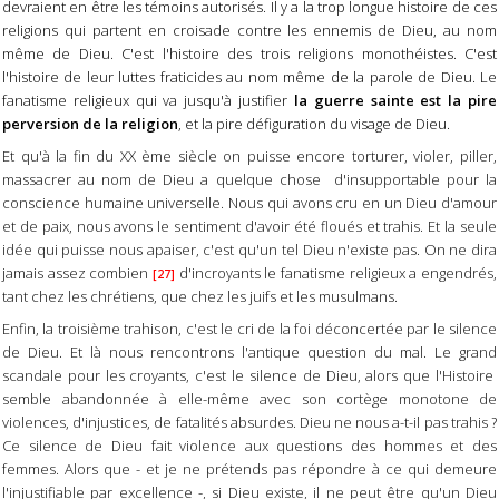
devraient en être les témoins autorisés. Il y a la trop longue histoire de ces
religions qui partent en croisade contre les ennemis de Dieu, au nom
même de Dieu. C'est l'histoire des trois religions monothéistes. C'est
l'histoire de leur luttes fraticides au nom même de la parole de Dieu. Le
fanatisme religieux qui va jusqu'à justifier
la guerre sainte est la pire
perversion de la religion
, et la pire défiguration du visage de Dieu.
Et qu'à la fin du XX ème siècle on puisse encore torturer, violer, piller,
massacrer au nom de Dieu a quelque chose d'insupportable pour la
conscience humaine universelle. Nous qui avons cru en un Dieu d'amour
et de paix, nous avons le sentiment d'avoir été floués et trahis. Et la seule
idée qui puisse nous apaiser, c'est qu'un tel Dieu n'existe pas. On ne dira
jamais assez combien
d'incroyants le fanatisme religieux a engendrés,
[27]
tant chez les chrétiens, que chez les juifs et les musulmans.
Enfin, la troisième trahison, c'est le cri de la foi déconcertée par le silence
de Dieu. Et là nous rencontrons l'antique question du mal. Le grand
scandale pour les croyants, c'est le silence de Dieu, alors que l'Histoire
semble abandonnée à elle-même avec son cortège monotone de
violences, d'injustices, de fatalités absurdes. Dieu ne nous a-t-il pas trahis ?
Ce silence de Dieu fait violence aux questions des hommes et des
femmes. Alors que - et je ne prétends pas répondre à ce qui demeure
l'injustifiable par excellence -, si Dieu existe, il ne peut être qu'un Dieu