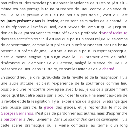
naturelles ou des miracles pour apaiser la violence de l'Histoire. Jésus lui-
même n'a pas partagé la toute puissance de Dieu contre la violence du
mal. La seule preuve que Dieu ne nous a pas trahis , c'est qu'il est
toujours présent dans l'Histoire
, et ce sont les miracles de la charité. La
seule réponse à l'excès du mal, c'est l'excès de l'amour qui va jusqu'au
don de la vie. J'ai souvent cité cette réflexion si profonde
d'
André Malraux
,
dans ses
Antimémoires
: " S'il est vrai que pour un esprit religieux les camps
de concentration, comme le supplice d'un enfant innocent par une brute
posent la suprême énigme, il est vrai aussi que pour un esprit agnostique,
c'est la même énigme qui surgit avec le
premier acte de piété,
32.
d'héroïsme ou d'amour." Ce qui atteste, malgré le silence de Dieu, la
présence de Dieu dans l' Histoire, ce sont les miracles de la
charité
.
En second lieu, je dirai qu'au-delà de la révolte et de la résignation il y a
une autre attitude, et c'est l'expérience de la souffrance comme lieu
possible d'une rencontre privilégiée avec Dieu. Je dis cela prudemment
parce qu'il faut être passé par là pour oser le dire. Finalement au-delà de
la révolte et de la résignation, il y a l'expérience de la grâce. Si étrange que
cela puisse paraître, la
grâce
des grâces, et je reprendrai le mot de
Georges Bernanos
, n'est pas de pardonner aux autres, mais d'apprendre
à
pardonner
à Dieu lui-même. Dans
Le Journal d'un curé de campagne
, il y a
cette scène dramatique où la vieille comtesse, au terme d'un long