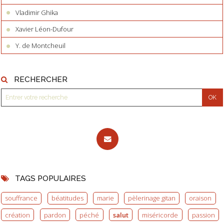
Vladimir Ghika
Xavier Léon-Dufour
Y. de Montcheuil
RECHERCHER
TAGS POPULAIRES
souffrance
béatitudes
marie
pèlerinage gitan
oraison
création
pardon
péché
salut
miséricorde
passion