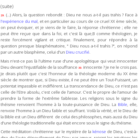
(suite)
(...) Alors, la question rebondit : Dieu ne nous a-t-il pas trahis ? Face à
29.
l'expérience du mal
, et en particulier au cours de ce cruel XX ème siècle,
on peut évoquer, et je viens de le faire, la réponse chrétienne ; elle ne
peut être reçue que dans la foi, et c'est là que,B comme théologien, je
reste forcément vigilant et critique. Finalement, pour répondre à la
question presque blasphématoire, " Dieu nous a-t-il trahis ?", on répond
par un autre blasphème, celui d'un
Dieu crucifié
.
Mais n'est-ce pas là l'ultime ruse d'une apologétique qui veut innocenter
Dieu devant l'injustifiable de la souffrance
innocente ? Je ne le crois pas.
30.
Je dirais plutôt que c'est l'honneur de la théologie moderne du XX ème
siècle de montrer que, si Dieu existe, il ne peut être un Tout-Puissant, un
potentat impassible et indifférent. La transcendance de Dieu, ce n'est pas
celle de l'Etre absolu, c'est celle de l'amour. C'est le propre de l'amour de
prendre la forme de l'extrême faiblesse. Les religions sous le signe du
théisme renvoient l'homme à la toute-puissance de Dieu. La
Bible
, elle,
renvoie l'homme à un Dieu faible et souffrant. Voilà la vérité, et le Dieu de
la Bible est un Dieu différent de celui des philosophes, mais aussi du Dieu
d'une théologie traditionnelle qui était encore sous le signe du théisme.
Cette méditation chrétienne sur le mystère de la
kénose
de Dieu, c'est-à-
dire de l'auto-dépouillement de Dieu par amour, rejoint les intuitions les