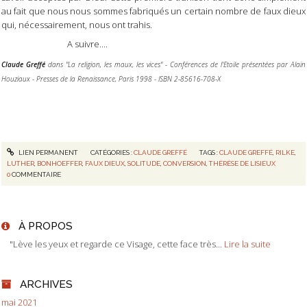
au fait que nous nous sommes fabriqués un certain nombre de faux dieux
qui, nécessairement, nous ont trahis.
A suivre....
Claude Greffé
dans "La religion, les maux, les vices" - Conférences de l'Etoile présentées par Alain
Houziaux - Presses de la Renaissance, Paris 1998 - ISBN 2-85616-708-X
LIEN PERMANENT
CATÉGORIES :
CLAUDE GREFFÉ
TAGS :
CLAUDE GREFFÉ
,
RILKE
,
LUTHER
,
BONHOEFFER
,
FAUX DIEUX
,
SOLITUDE
,
CONVERSION
,
THÉRÈSE DE LISIEUX
0
COMMENTAIRE
À PROPOS
"Lève les yeux et regarde ce Visage, cette face très...
Lire la suite
ARCHIVES
mai 2021