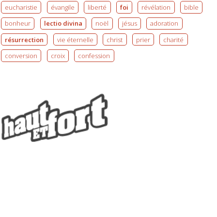
eucharistie
évangile
liberté
foi
révélation
bible
bonheur
lectio divina
noël
jésus
adoration
résurrection
vie éternelle
christ
prier
charité
conversion
croix
confession