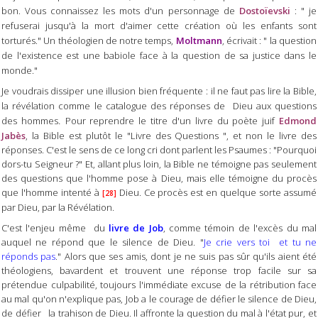
bon. Vous connaissez les mots d'un personnage de
Dostoïevski
: " je
refuserai jusqu'à la mort d'aimer cette création où les enfants sont
torturés." Un théologien de notre temps,
Moltmann
, écrivait : " la question
de l'existence est une babiole face à la question de sa justice dans le
monde."
Je voudrais dissiper une illusion bien fréquente : il ne faut pas lire la Bible,
la révélation comme le catalogue des réponses de Dieu aux questions
.
des hommes
Pour reprendre
le titre d'un livre du poète juif
Edmond
Jabès
, la Bible est plutôt le "Livre des Questions ", et non le livre des
réponses. C'est le sens de ce long cri dont parlent les Psaumes : "Pourquoi
dors-tu Seigneur ?" Et, allant plus loin, la Bible ne témoigne pas seulement
des questions que l'homme pose à Dieu, mais elle témoigne du procès
que l'homme intenté à
Dieu. Ce procès est en quelque sorte assumé
[28]
par Dieu, par la Révélation.
C'est l'enjeu même du
livre de Job
, comme témoin de l'excès du mal
auquel ne répond que le silence de Dieu. "
Je crie vers toi et tu ne
réponds pas
." Alors que ses amis, dont je ne suis pas sûr qu'ils aient été
théologiens, bavardent et trouvent une réponse trop facile sur sa
prétendue culpabilité, toujours l'immédiate excuse de la rétribution face
au mal qu'on n'explique pas, Job a le courage de défier le silence de Dieu,
de défier la trahison de Dieu. Il affronte la question du mal à l'état pur, et