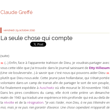
Claude Greffé
vendredi 29
octobre 2010
La seule chose qui compte
(suite)
(...) Enfin, face à l'apparente trahison de Dieu, je voudrais partager avec
32.
vous cette idée que j'ai trouvée dans le journal saisissant de
Etty Hillesum
(Une vie bouleversée...) à savoir que c'est nous qui pouvons aider Dieu
33.
plutôt que Dieu nous aide. Cette jeune juive hollandaise, qui s'était portée
volontaire dans un camp de transit afin de partager le sort de son peuple,
fut finalement expédiée à
Auschwitz
où elle mourut le 30 novembre 1943.
Dans les pires conditions du camp, elle écrit cette prière un dimanche
matin de 1943 qui traduit une expérience très profonde qui est au-delà de
la
révolte
et de la
résignation
. "
Je vais t'aider, mon Dieu, à ne pas t'éteindre en
moi, mais je ne puis rien garantir d'avance. Une chose cependant m'apparaît de