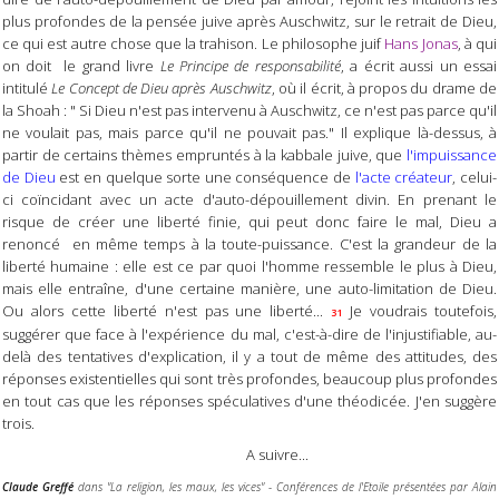
plus profondes de la pensée juive après Auschwitz, sur le retrait de Dieu,
ce qui est autre chose que la trahison. Le philosophe juif
Hans Jonas
, à qui
on doit le grand livre
Le Principe de responsabilité
, a écrit aussi un essai
intitulé
Le Concept de Dieu après Auschwitz
, où il écrit, à propos du drame de
la Shoah : " Si Dieu n'est pas intervenu à Auschwitz, ce n'est pas parce qu'il
ne voulait pas, mais parce qu'il ne pouvait pas." Il explique là-dessus, à
partir de certains thèmes empruntés à la kabbale juive, que
l'impuissance
de Dieu
est en quelque sorte une conséquence de
l'acte créateur
, celui-
ci coïncidant avec un acte d'auto-dépouillement divin. En prenant le
risque de créer une liberté finie, qui peut donc faire le mal, Dieu a
renoncé en même temps à la toute-puissance. C'est la grandeur de la
liberté humaine : elle est ce par quoi l'homme ressemble le plus à Dieu,
mais elle entraîne, d'une certaine manière, une auto-limitation de Dieu.
Ou alors cette liberté n'est pas une liberté...
Je voudrais toutefois,
31
suggérer que face à l'expérience du mal, c'est-à-dire de l'injustifiable, au-
delà des tentatives d'explication, il y a tout de même des attitudes, des
réponses existentielles qui sont très profondes, beaucoup plus profondes
en tout cas que les réponses spéculatives d'une théodicée. J'en suggère
trois.
A suivre...
Claude Greffé
dans "La religion, les maux, les vices" - Conférences de l'Etoile présentées par Alain