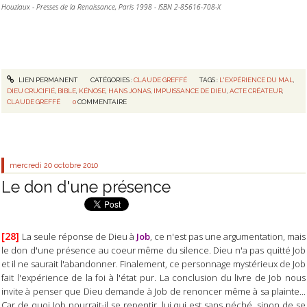
Houziaux - Presses de la Renaissance, Paris 1998 - ISBN 2-85616-708-X
LIEN PERMANENT
CATÉGORIES :
CLAUDE GREFFÉ
TAGS :
L'EXPÉRIENCE DU MAL
,
DIEU CRUCIFIÉ
,
BIBLE
,
KÉNOSE
,
HANS JONAS
,
IMPUISSANCE DE DIEU
,
ACTE CRÉATEUR
,
CLAUDE GREFFÉ
0
COMMENTAIRE
mercredi 20
octobre 2010
Le don d'une présence
[28]
La seule réponse de Dieu à
Job
, ce n'est pas une argumentation, mais
le don d'une présence au coeur même du silence. Dieu n'a pas quitté Job
et il ne saurait l'abandonner. Finalement, ce personnage mystérieux de Job
fait l'expérience de la foi à l'état pur. La conclusion du livre de Job nous
invite à penser que Dieu demande à Job de renoncer même à sa plainte...
Car de quoi Job pourrait-il se repentir, lui qui est sans péché, sinon de se