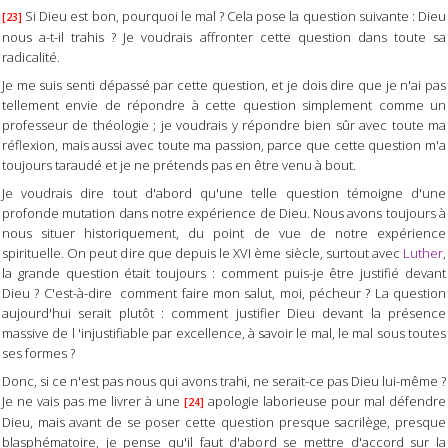
Si Dieu est bon, pourquoi le mal ? Cela pose la question suivante : Dieu
[23]
nous a-t-il trahis ? Je voudrais affronter cette question dans toute sa
radicalité.
Je me suis senti dépassé par cette question, et je dois dire que je n'ai pas
tellement envie de répondre à cette question simplement comme un
professeur de théologie ; je voudrais y répondre bien sûr avec toute ma
réflexion, mais aussi avec toute ma passion, parce que cette question m'a
toujours taraudé et je ne prétends pas en être venu à bout.
Je voudrais dire tout d'abord qu'une telle question témoigne d'une
profonde mutation dans notre expérience de Dieu. Nous avons toujours à
nous situer historiquement, du point de vue de notre expérience
spirituelle. On peut dire que depuis le XVI ème siècle, surtout avec
Luther
,
la grande question était toujours : comment puis-je être justifié devant
Dieu ? C'est-à-dire comment faire mon salut, moi, pécheur ? La question
aujourd'hui serait plutôt : comment justifier Dieu devant la présence
massive de l 'injustifiable par excellence, à savoir le mal, le mal sous toutes
ses formes ?
Donc, si ce n'est pas nous qui avons trahi, ne serait-ce pas Dieu lui-même ?
Je ne vais pas me livrer à une
apologie laborieuse pour mal défendre
[24]
Dieu, mais avant de se poser cette question presque sacrilège, presque
blasphématoire, je pense qu'il faut d'abord se mettre d'accord sur la