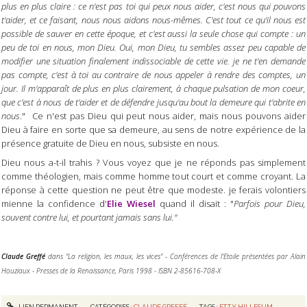
plus en plus claire : ce n'est pas toi qui peux nous aider, c'est nous qui pouvons
t'aider, et ce faisant, nous nous aidons nous-mêmes. C'est tout ce qu'il nous est
possible de sauver en cette époque, et c'est aussi la seule chose qui compte : un
peu de toi en nous, mon Dieu. Oui, mon Dieu, tu sembles assez peu capable de
modifier une situation finalement indissociable de cette vie. je ne t'en demande
pas compte, c'est à toi au contraire de nous appeler à rendre des comptes, un
jour. Il m'apparaît de plus en plus clairement, à chaque pulsation de mon coeur,
que c'est à nous de t'aider et de défendre jusqu'au bout la demeure qui t'abrite en
nous
." Ce n'est pas Dieu qui peut nous aider, mais nous pouvons aider
Dieu à faire en sorte que sa demeure, au sens de notre expérience de la
présence gratuite de Dieu en nous, subsiste en nous.
Dieu nous a-t-il trahis ? Vous voyez que je ne réponds pas simplement
comme théologien, mais comme homme tout court et comme croyant. La
réponse à cette question ne peut être que modeste. je ferais volontiers
mienne la confidence
d
'
Elie Wiesel
quand il disait : "
Parfois pour Dieu,
souvent contre lui, et pourtant jamais sans lui."
Claude Greffé
dans "La religion, les maux, les vices" - Conférences de l'Etoile présentées par Alain
Houziaux - Presses de la Renaissance, Paris 1998 - ISBN 2-85616-708-X
LIEN PERMANENT
CATÉGORIES :
CLAUDE GREFFÉ
TAGS :
ETTY HILLESUM
,