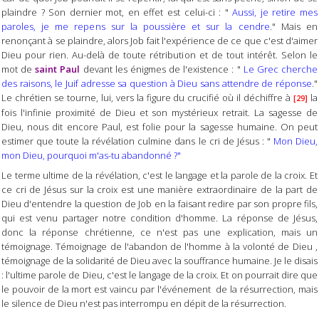
plaindre ? Son dernier mot, en effet est celui-ci : "
Aussi, je retire mes
paroles, je me repens sur la poussière et sur la cendre
." Mais en
renonçant à se plaindre, alors Job fait l'expérience de ce que c'est d'aimer
Dieu pour rien. Au-delà de toute rétribution et de tout intérêt. Selon le
mot de
saint Paul
devant les énigmes de l'existence : "
Le Grec cherche
des raisons, le Juif adresse sa question à Dieu sans attendre de réponse
."
Le chrétien se tourne, lui, vers la figure du crucifié où il déchiffre à
la
[29]
fois l'infinie proximité de Dieu et son mystérieux retrait. La sagesse de
Dieu, nous dit encore Paul, est folie pour la sagesse humaine. On peut
estimer que toute la révélation culmine dans le cri de Jésus : "
Mon Dieu,
mon Dieu, pourquoi m'as-tu abandonné ?"
Le terme ultime de la révélation, c'est le langage et la parole de la croix. Et
ce cri de Jésus sur la croix est une manière extraordinaire de la part de
Dieu d'entendre la question de Job en la faisant redire par son propre fils,
qui est venu partager notre condition d'homme. La réponse de Jésus,
donc la réponse chrétienne, ce n'est pas une explication, mais un
témoignage. Témoignage de l'abandon de l'homme à la volonté de Dieu ,
témoignage de la solidarité de Dieu avec la souffrance humaine. Je le disais
: l'ultime parole de Dieu, c'est le langage de la croix. Et on pourrait dire que
le pouvoir de la mort est vaincu par l'événement de la résurrection, mais
le silence de Dieu n'est pas interrompu en dépit de la résurrection.