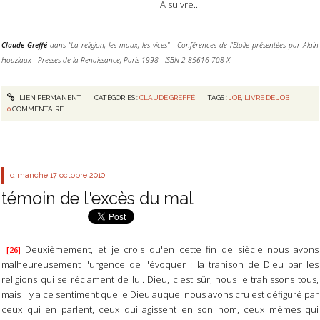
A suivre...
Claude Greffé
dans "La religion, les maux, les vices" - Conférences de l'Etoile présentées par Alain
Houziaux - Presses de la Renaissance, Paris 1998 - ISBN 2-85616-708-X
LIEN PERMANENT
CATÉGORIES :
CLAUDE GREFFÉ
TAGS :
JOB
,
LIVRE DE JOB
0
COMMENTAIRE
dimanche 17
octobre 2010
témoin de l'excès du mal
Deuxièmement, et je crois qu'en cette fin de siècle nous avons
[26]
malheureusement l'urgence de l'évoquer : la trahison de Dieu par les
religions qui se réclament de lui. Dieu, c'est sûr, nous le trahissons tous,
mais il y a ce sentiment que le Dieu auquel nous avons cru est défiguré par
ceux qui en parlent, ceux qui agissent en son nom, ceux mêmes qui