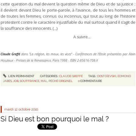
cette question du mal devient la question même de Dieu et de sa justice :
il devient devant Dieu le porte-parole, à l'avance, de tous les hommes et
de toutes les femmes, connus ou inconnus, qui tout au long de l'histoire
protestent contre le caractère injustifiable du mal surtout quand il s'agit de
la souffrance des innocents. (...)
A suivre...
Claude Greffé
dans "La religion, les maux, les vices" - Conférences de l'Etoile présentées par Alain
Houziaux - Presses de la Renaissance, Paris 1998 - ISBN 2-85616-708-X
LIEN PERMANENT
CATÉGORIES :
CLAUDE GREFFÉ
TAGS :
DOSTOÏEVSKI
,
EDMOND
JABÈS
,
JOB
,
SOUFFRANCE
,
MAL
,
PÉCHÉ ORIGINEL
0
COMMENTAIRE
mardi 12
octobre 2010
Si Dieu est bon pourquoi le mal ?