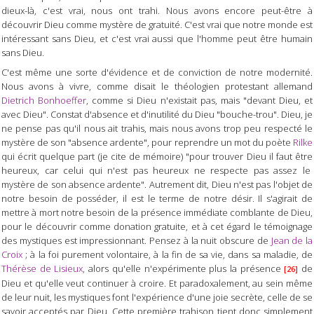
dieux-là, c'est vrai, nous ont trahi. Nous avons encore peut-être à
découvrir Dieu comme mystère de gratuité. C'est vrai que notre monde est
intéressant sans Dieu, et c'est vrai aussi que l'homme peut être humain
sans Dieu.
C'est même une sorte d'évidence et de conviction de notre modernité.
Nous avons à vivre, comme disait le théologien protestant allemand
Dietrich Bonhoeffer
, comme si Dieu n'existait pas, mais "devant Dieu, et
avec Dieu". Constat d'absence et d'inutilité du Dieu "bouche-trou". Dieu, je
ne pense pas qu'il nous ait trahis, mais nous avons trop peu respecté le
mystère de son "absence ardente", pour reprendre un mot du poète
Rilke
qui écrit quelque part (je cite de mémoire) "pour trouver Dieu il faut être
heureux, car celui qui n'est pas heureux ne respecte pas assez le
mystère de son absence ardente". Autrement dit, Dieu n'est pas l'objet de
notre besoin de posséder, il est le terme de notre désir. Il s'agirait de
mettre à mort notre besoin de la présence immédiate comblante de Dieu,
pour le découvrir comme donation gratuite, et à cet égard le témoignage
des mystiques est impressionnant. Pensez à la nuit obscure de
Jean de la
Croix
; à la foi purement volontaire, à la fin de sa vie, dans sa maladie, de
Thérèse de Lisieux
, alors qu'elle n'expérimente plus la présence
de
[26]
Dieu et qu'elle veut continuer à croire. Et paradoxalement, au sein même
de leur nuit, les mystiques font l'expérience d'une joie secrète, celle de se
savoir acceptés par Dieu. Cette première trahison tient donc simplement