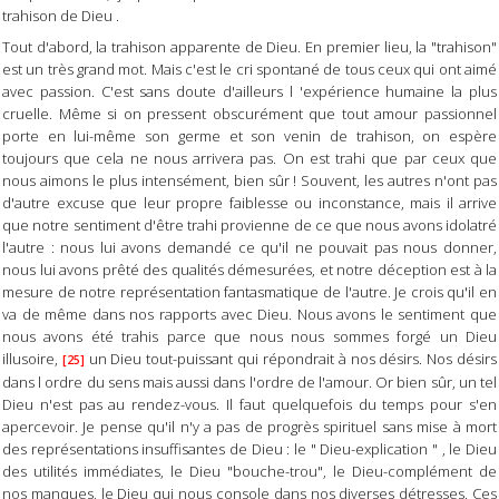
trahison de Dieu .
Tout d'abord, la trahison apparente de Dieu. En premier lieu, la "trahison"
est un très grand mot. Mais c'est le cri spontané de tous ceux qui ont aimé
avec passion. C'est sans doute d'ailleurs l 'expérience humaine la plus
cruelle. Même si on pressent obscurément que tout amour passionnel
porte en lui-même son germe et son venin de trahison, on espère
toujours que cela ne nous arrivera pas. On est trahi que par ceux que
nous aimons le plus intensément, bien sûr ! Souvent, les autres n'ont pas
d'autre excuse que leur propre faiblesse ou inconstance, mais il arrive
que notre sentiment d'être trahi provienne de ce que nous avons idolatré
l'autre : nous lui avons demandé ce qu'il ne pouvait pas nous donner,
nous lui avons prêté des qualités démesurées, et notre déception est à la
mesure de notre représentation fantasmatique de l'autre. Je crois qu'il en
va de même dans nos rapports avec Dieu. Nous avons le sentiment que
nous avons été trahis parce que nous nous sommes forgé un Dieu
illusoire,
un Dieu tout-puissant qui répondrait à nos désirs. Nos désirs
[25]
dans l ordre du sens mais aussi dans l'ordre de l'amour. Or bien sûr, un tel
Dieu n'est pas au rendez-vous. Il faut quelquefois du temps pour s'en
apercevoir. Je pense qu'il n'y a pas de progrès spirituel sans mise à mort
des représentations insuffisantes de Dieu : le " Dieu-explication " , le Dieu
des utilités immédiates, le Dieu "bouche-trou", le Dieu-complément de
nos manques, le Dieu qui nous console dans nos diverses détresses. Ces