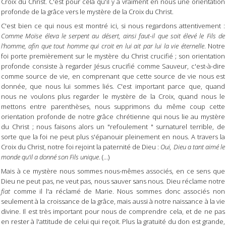
Croix du Christ. C'est pour cela qu'il y a vraiment en nous une orientation
profonde de la grâce vers le mystère de la Croix du Christ.
C'est bien ce qui nous est montré ici, si nous regardons attentivement :
Comme Moïse éleva le serpent au désert, ainsi faut-il que soit élevé le Fils de
l'homme, afin que tout homme qui croit en lui ait par lui la vie éternelle
. Notre
foi porte premièrement sur le mystère du Christ crucifié ; son orientation
profonde consiste à regarder Jésus crucifié comme Sauveur, c'est-à-dire
comme source de vie, en comprenant que cette source de vie nous est
donnée, que nous lui sommes liés. C'est important parce que, quand
nous ne voulons plus regarder le mystère de la Croix, quand nous le
mettons entre parenthèses, nous supprimons du même coup cette
orientation profonde de notre grâce chrétienne qui nous lie au mystère
du Christ ; nous faisons alors un "refoulement " surnaturel terrible, de
sorte que la foi ne peut plus s'épanouir pleinement en nous. A travers la
Croix du Christ, notre foi rejoint la paternité de Dieu :
Oui, Dieu a tant aimé le
monde qu'il a donné son Fils unique
. (...)
Mais à ce mystère nous sommes nous-mêmes associés, en ce sens que
Dieu ne peut pas, ne veut pas, nous sauver sans nous. Dieu réclame notre
fiat
comme il l'a réclamé de Marie. Nous sommes donc associés non
seulement à la croissance de la grâce, mais aussi à notre naissance à la vie
divine. Il est très important pour nous de comprendre cela, et de ne pas
en rester à l'attitude de celui qui reçoit. Plus la gratuité du don est grande,