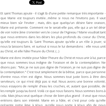
Et saint Thomas ajoute - il s'agit là d'une petite remarque très importante -
que Marie est toujours invitée...même si nous ne l'invitons pas. Il vaut
mieux bien sûr l'inviter ; mais, dès que quelqu'un désire faire oraison,
Marie est présente. Comment ne le serait-elle pas, elle qui a un tel désir
de voir notre âme s'orienter vers le coeur de l'Agneau ? Marie voudrait tant
que nous entrions dans les désirs les plus profonds du coeur du Christ,
qu'elle est toujours là. Saint Thomas ajoute qu'elle a un rôle à jouer, si
nous la laissons faire, et surtout si nous le lui demandons : elle nous unit
au Christ, et elle hâte l'heure du Christ. (...)
Marie est donc invitée pour hâter l'heure du Christ et nous unir à lui, parce
que nous sommes tous indigne de l'oraison et de la contemplation. Ne
disons pas : "Moi, je ne suis pas digne de l'oraison, je ne suis pas digne de
la contemplation." C'est tout simplement de la bêtise, parce que personne
d'entre nous n'en est digne. Nous sommes tout juste bons à être des
serviteurs, ce qui n'est déjà pas si mal. Nous avons une bonne volonté,
nous essayons de remplir d'eau les cruches, et, autant que possible, de
les remplir jusqu'au bord. Voilà ce que nous faisons. Nous sommes bons à
cela. Mais Jésus veut quelque chose de bien plus grand : il veut que nous
entrions dans son intimité. Marie en a hâte, et c'est pour cela qu'elle
présente notre âme à Jésus, qu'elle nous porte à Jésus afin de nous