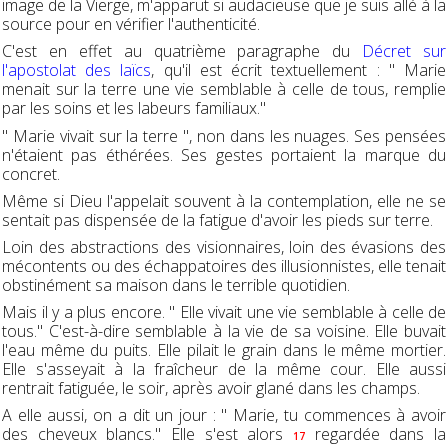
image de la Vierge, m'apparut si audacieuse que je suis allé à la
source pour en vérifier l'authenticité.
C'est en effet au quatrième paragraphe du
Décret sur
l'apostolat des laïcs
, qu'il est écrit textuellement : " Marie
menait sur la terre une vie semblable à celle de tous, remplie
par les soins et les labeurs familiaux."
" Marie vivait sur la terre ", non dans les nuages. Ses pensées
n'étaient pas éthérées. Ses gestes portaient la marque du
concret.
Même si Dieu l'appelait souvent à la contemplation, elle ne se
sentait pas dispensée de la fatigue d'avoir les pieds sur terre.
Loin des abstractions des visionnaires, loin des évasions des
mécontents ou des échappatoires des illusionnistes, elle tenait
obstinément sa maison dans le terrible quotidien.
Mais il y a plus encore. " Elle vivait une vie semblable à celle de
tous." C'est-à-dire semblable à la vie de sa voisine. Elle buvait
l'eau même du puits. Elle pilait le grain dans le même mortier.
Elle s'asseyait à la fraîcheur de la même cour. Elle aussi
rentrait fatiguée, le soir, après avoir glané dans les champs.
A elle aussi, on a dit un jour : " Marie, tu commences à avoir
des cheveux blancs." Elle s'est alors
regardée dans la
17