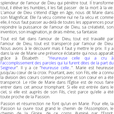
splendeur de l'amour de Dieu qui pénètre tout. Il transforme
tout, il élève les humbles, il les fait passer de la mort à la vie.
L'amour de Dieu s'étend d'âge en âge, nous dit Marie dans
son Magnificat. Elle l'a vécu comme nul ne l'a vécu et comme
elle, il nous faut passer au-delà de toutes les apparences pour
rejoindre la puissance de l'amour de Dieu, sa créativité, son
invention, son imagination, je dirais même, sa fantaisie.
Tout est fait dans l'amour de Dieu, tout est travaillé par
l'amour de Dieu, tout est transpercé par l'amour de Dieu.
Nous avons à le découvrir mais il faut y mettre le prix. Il y a
dans la vie de Marie une présence éclatante qui nous apparaît
grâce à Élisabeth : "
Heureuse celle qui a cru à
l'accomplissement des paroles qui lui furent dites de la part du
Seigneur
". Il y a ce "
heureuse celle
...". Marie est heureuse
jusqu'au cœur de la croix. Pourtant, avec son Fils, elle a connu
la division des cœurs comme personne et son cœur en a été
transpercé. Le rôle de Marie dans l’Église est de nous faire
entrer dans cet amour triomphant. Si elle est entrée dans le
ciel, si elle est auprès de son Fils, c'est parce qu'elle a été
toute proche de la Passion.
Passion et résurrection ne font qu'un en Marie. Pour elle, la
Passion lui ouvre tout grand le chemin de l'Assomption, le
chemin de la Gloire, de ce corps illuminé par l'Esprit,