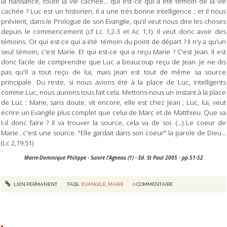
la naissance, toute la vie cachée... qui est-ce qui a été témoin de la vie
cachée ? Luc est un historien, il a une très bonne intelligence ; et il nous
prévient, dans le Prologue de son Evangile, qu'il veut nous dire les choses
depuis le commencement (cf Lc 1,2-3 et Ac 1,1). Il veut donc avoir des
témoins. Or qui est-ce qui a été témoin du point de départ ? Il n'y a qu'un
seul témoin, c'est Marie. Et qui est-ce qui a reçu Marie ? C'est Jean. Il est
donc facile de comprendre que Luc a beaucoup reçu de Jean. Je ne dis
pas qu'il a tout reçu de lui, mais Jean est tout de même sa source
principale. Du reste, si nous avions été à la place de Luc, intelligents
comme Luc, nous aurions tous fait cela. Mettons-nous un instant à la place
de Luc : Marie, sans doute, vit encore, elle est chez Jean ; Luc, lui, veut
écrire un Evangile plus complet que celui de Marc et de Matthieu. Que va
t-il donc faire ? Il va trouver la source, cela va de soi. (...) Le coeur de
Marie...c'est une source. "Elle gardait dans son coeur" la parole de Dieu...
(Lc 2,19.51)
Marie-Dominique Philippe - Suivre l'Agneau (1) - Ed. St Paul 2005 - pp.51-52
LIEN PERMANENT
TAGS :
ÉVANGILE
,
MARIE
0
COMMENTAIRE