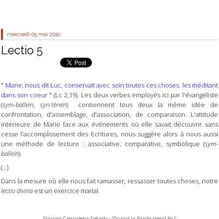
mercredi 05
mai 2010
Lectio 5
"
Marie, nous dit Luc, conservait avec soin toutes ces choses, les méditant
dans son coeur
" (Lc 2,19). Les deux verbes employés ici par l'évangéliste
(
sym-balleïn
,
syn-tèreïn
) contiennent tous deux la même idée de
confrontation, d'assemblage, d'association, de comparaison. L'attitude
intérieure de Marie face aux événements où elle savait découvrir sans
cesse l'accomplissement des Ecritures, nous suggère alors à nous aussi
une méthode de lecture : associative, comparative, symbolique (
sym-
balleïn
).
(...)
Dans la mesure où elle nous fait ramasser, ressasser toutes choses, notre
lectio divina
est un exercice marial.
François Cassingena-Trévedy - "Quand la Parole prend feu"