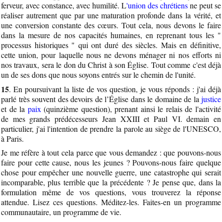
ferveur, avec constance, avec humilité. L
'union des chrétiens
ne peut se
réaliser autrement que par une maturation profonde dans la vérité, et
une conversion constante des cœurs. Tout cela, nous devons le faire
dans la mesure de nos capacités humaines, en reprenant tous les "
processus historiques " qui ont duré des siècles. Mais en définitive,
cette union, pour laquelle nous ne devons ménager ni nos efforts ni
nos travaux, sera le don du Christ à son Église. Tout comme c'est déjà
un de ses dons que nous soyons entrés sur le chemin de l'unité.
15
. En poursuivant la liste de vos question, je vous réponds : j'ai déjà
parlé très souvent des devoirs de l’Église dans le domaine de la
justice
et de la
paix
(quinzième question), prenant ainsi le relais de l'activité
de mes grands prédécesseurs Jean XXIII et Paul VI. demain en
particulier, j'ai l'intention de prendre la parole au siège de l'UNESCO,
à Paris.
Je me réfère à tout cela parce que vous demandez : que pouvons-nous
faire pour cette cause, nous les jeunes ? Pouvons-nous faire quelque
chose pour empêcher une nouvelle guerre, une catastrophe qui serait
incomparable, plus terrible que la précédente ? Je pense que, dans la
formulation même de vos questions, vous trouverez la réponse
attendue. Lisez ces questions. Méditez-les. Faites-en un programme
communautaire, un programme de vie.