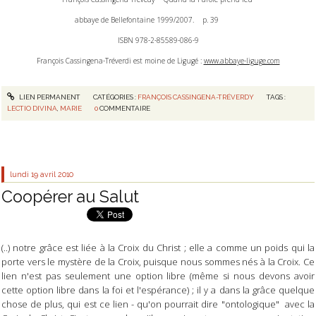
abbaye de Bellefontaine 1999/2007. p. 39
ISBN 978-2-85589-086-9
François Cassingena-Tréverdi est moine de Ligugé :
www.abbaye-liguge.com
LIEN PERMANENT
CATÉGORIES :
FRANÇOIS CASSINGENA-TRÉVERDY
TAGS :
LECTIO DIVINA
,
MARIE
0
COMMENTAIRE
lundi 19
avril 2010
Coopérer au Salut
(..) notre grâce est liée à la Croix du Christ ; elle a comme un poids qui la
porte vers le mystère de la Croix, puisque nous sommes nés à la Croix. Ce
lien n'est pas seulement une option libre (même si nous devons avoir
cette option libre dans la foi et l'espérance) ; il y a dans la grâce quelque
chose de plus, qui est ce lien - qu'on pourrait dire "ontologique" avec la