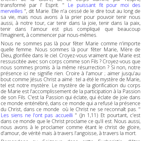
transformé par l' Esprit. "
Le puissant fit pour moi des
merveilles
", dit Marie. Elle n'a cessé de le dire tout au long de
sa vie, mais nous avons à la prier pour pouvoir tenir nous
aussi, à notre tour, car tenir dans la joie, tenir dans la paix,
tenir dans l'amour est plus compliqué que beaucoup
l'imaginent, à commencer par nous-mêmes.
Nous ne sommes pas là pour fêter Marie comme n'importe
quelle femme. Nous sommes là pour fêter Marie, Mère de
Dieu, glorifiée dans le ciel. Croyez-vous vraiment que Marie est
ressuscitée avec son corps comme son Fils ? Croyez-vous que
nous sommes promis à la même résurrection ? Si non, notre
présence ici ne signifie rien. Croire à l'amour ; aimer jusqu'au
bout comme Jésus Christ a aimé : tel a été le mystère de Marie,
tel est notre mystère. Le mystère de la glorification du corps
de Marie est l'accomplissement de la participation à la Passion
de son Fils. C'est la Passion qui éclate, qui éclate de joie dans
ce monde enténébré, dans ce monde qui a refusé la présence
du Christ, dans ce monde où le Christ ne se reconnaît pas. "
Les siens ne l'ont pas accueilli
" (Jn 1,11) Et pourtant, c'est
dans ce monde que le Christ proclame ce qu'il est. Nous aussi,
nous avons à le proclamer comme étant le christ de gloire,
d'amour, de vérité mais à travers l'angoisse, à travers la mort.