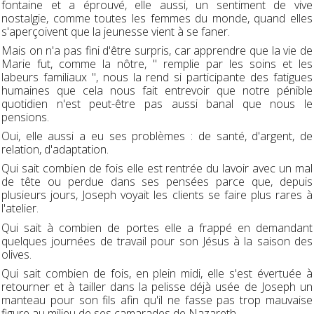
fontaine et a éprouvé, elle aussi, un sentiment de vive
nostalgie, comme toutes les femmes du monde, quand elles
s'aperçoivent que la jeunesse vient à se faner.
Mais on n'a pas fini d'être surpris, car apprendre que la vie de
Marie fut, comme la nôtre, " remplie par les soins et les
labeurs familiaux ", nous la rend si participante des fatigues
humaines que cela nous fait entrevoir que notre pénible
quotidien n'est peut-être pas aussi banal que nous le
pensions.
Oui, elle aussi a eu ses problèmes : de santé, d'argent, de
relation, d'adaptation.
Qui sait combien de fois elle est rentrée du lavoir avec un mal
de tête ou perdue dans ses pensées parce que, depuis
plusieurs jours, Joseph voyait les clients se faire plus rares à
l'atelier.
Qui sait à combien de portes elle a frappé en demandant
quelques journées de travail pour son Jésus à la saison des
olives.
Qui sait combien de fois, en plein midi, elle s'est évertuée à
retourner et à tailler dans la pelisse déjà usée de Joseph un
manteau pour son fils afin qu'il ne fasse pas trop mauvaise
figure au milieu de ses camarades de Nazareth.