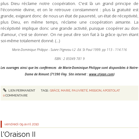
plus Dieu réclame notre coopération. C'est là un grand principe de
l'économie divine, et on le retrouve constamment : plus la gratuité est
grande, exigeant donc de nous un état de pauvreté, un état de réceptivité,
plus Dieu, en même temps, réclame une coopération aimante. La
récéptivité implique donc une grande activité, puisque coopérer au don
d'amour, c'est se donner. On ne peut dire son fiat à la grâce qu'en étant
soi-même totalement donné. (...)
Marie-Dominique Philippe - Suivre l'Agneau t.2 -Ed. St Paul 1999. pp 113 - 114.116
ISBN : 2 85049 781 9
Les ouvrages ainsi que les conférences de Marie-Dominique Philippe sont disponibles à Notre-
Dame de Rimont (71390 Fley. Site internet :
www.stjean.com
)
LIEN PERMANENT
TAGS :
GRÂCE
,
MARIE
,
PAUVRETÉ
,
MISSION
,
APOSTOLAT
0
COMMENTAIRE
vendredi 09
avril 2010
l'Oraison II