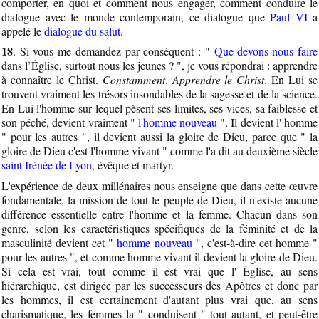
comporter, en quoi et comment nous engager, comment conduire le
dialogue avec le monde contemporain, ce dialogue que
Paul VI
a
appelé le
dialogue du salut
.
18
. Si vous me demandez par conséquent : "
Que devons-nous faire
dans l’Église, surtout nous les jeunes ? ", je vous répondrai : apprendre
à connaître le Christ.
Constamment
.
Apprendre le Christ
. En Lui se
trouvent vraiment les trésors insondables de la sagesse et de la science.
En Lui l'homme sur lequel pèsent ses limites, ses vices, sa faiblesse et
son péché, devient vraiment "
l'homme nouveau
". Il devient l' homme
" pour les autres ", il devient aussi la gloire de Dieu, parce que " la
gloire de Dieu c'est l'homme vivant " comme l'a dit au deuxième siècle
saint Irénée de Lyon
, évêque et martyr.
L'expérience de deux millénaires nous enseigne que dans cette œuvre
fondamentale, la mission de tout le peuple de Dieu, il n'existe aucune
différence essentielle entre l'homme et la femme. Chacun dans son
genre, selon les caractéristiques spécifiques de la féminité et de la
masculinité devient cet "
homme nouveau
", c'est-à-dire cet homme "
pour les autres ", et comme homme vivant il devient la gloire de Dieu.
Si cela est vrai, tout comme il est vrai que l' Église, au sens
hiérarchique, est dirigée par les successeurs des Apôtres et donc par
les hommes, il est certainement d'autant plus vrai que, au sens
charismatique, les femmes la " conduisent " tout autant, et peut-être