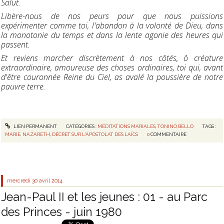
Salut.
Libère-nous de nos peurs pour que nous puissions
expérimenter comme toi, l'abandon à la volonté de Dieu, dans
la monotonie du temps et dans la lente agonie des heures qui
passent.
Et reviens marcher discrètement à nos côtés, ô créature
extraordinaire, amoureuse des choses ordinaires, toi qui, avant
d'être couronnée Reine du Ciel, as avalé la poussière de notre
pauvre terre.
LIEN PERMANENT
CATÉGORIES :
MÉDITATIONS MARIALES
,
TONINO BELLO
TAGS :
MARIE
,
NAZARETH
,
DÉCRET SUR L'APOSTOLAT DES LAÏCS
0
COMMENTAIRE
mercredi 30
avril 2014
Jean-Paul II et les jeunes : 01 - au Parc
des Princes - juin 1980