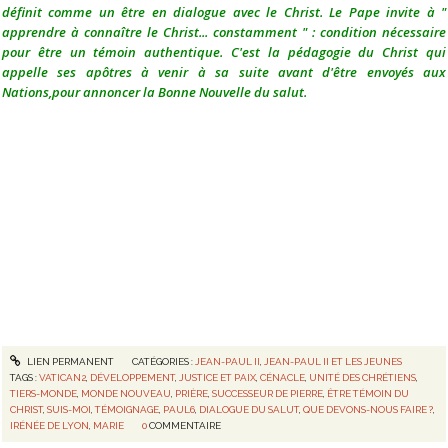
définit comme un être en dialogue avec le Christ. Le Pape invite à "
apprendre à connaître le Christ... constamment " : condition nécessaire
pour être un témoin authentique. C'est la pédagogie du Christ qui
appelle ses apôtres à venir à sa suite avant d'être envoyés aux
Nations,pour annoncer la Bonne Nouvelle du salut.
LIEN PERMANENT
CATÉGORIES :
JEAN-PAUL II
,
JEAN-PAUL II ET LES JEUNES
TAGS :
VATICAN2
,
DÉVELOPPEMENT
,
JUSTICE ET PAIX
,
CÉNACLE
,
UNITÉ DES CHRÉTIENS
,
TIERS-MONDE
,
MONDE NOUVEAU
,
PRIÈRE
,
SUCCESSEUR DE PIERRE
,
ÊTRE TÉMOIN DU
CHRIST
,
SUIS-MOI
,
TÉMOIGNAGE
,
PAUL6
,
DIALOGUE DU SALUT
,
QUE DEVONS-NOUS FAIRE ?
,
IRÉNÉE DE LYON
,
MARIE
0
COMMENTAIRE