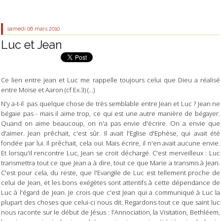
samedi 06
mars 2010
Luc et Jean
Ce lien entre jean et Luc me rappelle toujours celui que Dieu a réalisé
entre Moïse et Aaron (cf Ex.3) (...)
N'y a-t-il pas quelque chose de très semblable entre Jean et Luc ? Jean ne
bégaie pas - mais il aime trop, ce qui est une autre manière de bégayer.
Quand on aime beaucoup, on n'a pas envie d'écrire. On a envie que
d'aimer. Jean prêchait, c'est sûr. Il avait l'Eglise d'Ephèse, qui avait été
fondée par lui. Il prêchait, cela oui. Mais écrire, il n'en avait aucune envie.
Et lorsqu'il rencontre Luc, Jean se croit déchargé. C'est merveilleux : Luc
transmettra tout ce que Jean a à dire, tout ce que Marie a transmis à Jean.
C'est pour cela, du reste, que l'Evangile de Luc est tellement proche de
celui de Jean, et les bons exégètes sont attentifs à cette dépendance de
Luc à l'égard de Jean. Je crois que c'est Jean qui a communiqué à Luc la
plupart des choses que celui-ci nous dit. Regardons tout ce que saint luc
nous raconte sur le début de Jésus : l'Annociation, la Visitation, Bethléem,