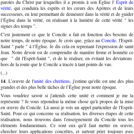
paroles du Christ par lesquelles il a promis à son Église l'
Esprit de
vérité
, qui conduira les esprits et les cœurs des Apôtres et de leurs
successeurs, en leur permettant de demeurer dans la vérité et de guider
l’Église dans la vérité, en réalisant à la lumière de cette vérité " les
signes des temps ".
C'est justement ce que le Concile a fait en fonction des besoins de
notre temps, de notre époque. Je crois que, grâce au
Concile
, l'Esprit-
Saint " parle " à l’Église. Je dis cela en reprenant l'expression de saint
Jean. Notre devoir est de comprendre de manière ferme et honnête ce
que " dit l'Esprit-Saint ", et de le réaliser, en évitant les déviations
hors de la route que le Concile a tracée à tant points de vue.
(...)
14
. L’œuvre de l'
unité des chrétiens
, j'estime qu'elle est une des plus
grandes et des plus belle tâches de l’Église pour notre époque.
Vous voudriez savoir si j'attends cette unité et comment je me la
représente ? Je vous répondrai la même chose qu'à propos de la mise
en œuvre du Concile. Là aussi je vois un appel particulier de l'Esprit-
Saint. Pour ce qui concerne sa réalisation, les diverses étapes de cette
réalisation, nous trouvons dans l'enseignement du Concile tous les
éléments fondamentaux. Ce sont eux qu'il faut mettre en œuvre,
chercher leurs applications concrètes, et surtout prier toujours avec