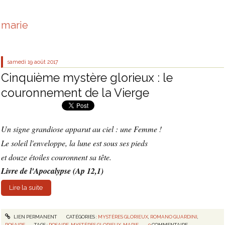
marie
samedi 19
août 2017
Cinquième mystère glorieux : le
couronnement de la Vierge
Un signe grandiose apparut au ciel : une Femme !
Le soleil l'enveloppe, la lune est sous ses pieds
et douze étoiles couronnent sa tête.
Livre de l'Apocalypse (Ap 12,1)
Lire la suite
LIEN PERMANENT
CATÉGORIES :
MYSTÈRES GLORIEUX
,
ROMANO GUARDINI
,
ROSAIRE
TAGS :
ROSAIRE
,
MYSTÈRES GLORIEUX
,
MARIE
0
COMMENTAIRE