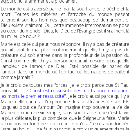
aujourd'hui à affirmer et à proclamer.
Le monde est traversé par le mal, la souffrance, le péché et la
mort. Toutes les misères et l'atrocité du monde pèsent
tellement sur les hommes que beaucoup se demandent si
Dieu existe vraiment. Oui, cette immense interrogation se pose
au cœur du monde : Dieu, le Dieu de l’Évangile est-il vraiment là
au milieu de nous ?
Marie est celle qui peut nous répondre. Il n'y a pas de créature
qui ait senti le mal plus profondément qu'elle; Il n'y a pas de
créature qui soit entrée dans la profondeur de la passion du
Christ comme elle. Il n'y a personne qui ait mesuré plus qu'elle
l'ampleur de l'amour de Dieu. Est-il possible de parler de
l'amour dans un monde où l'on tue, où les nations se battent
comme jamais ?
Je le crois de toutes mes forces. Je le crois parce que St Paul
nous dit : " l
e Christ est ressuscité des morts pour être parmi
les morts le premier ressuscité
". Je le crois aussi parce qu'il y a
Marie, celle qui a fait l'expérience des souffrances de son Fils
jusqu'au bout de l'amour. On imagine trop souvent la vie de
Marie comme une vie simple, sans souci, alors que c'est la vie
la plus délicate, la plus complexe que le Seigneur a faite. Marie
a compris du fond de son cœur ce qu'est " être abandonnée
jusqu'au bout". Il ne faut pas voir la croix uniquement dans la