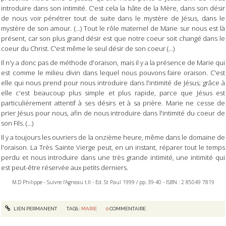
introduire dans son intimité. C'est cela la hâte de la Mère, dans son désir
de nous voir pénétrer tout de suite dans le mystère de Jésus, dans le
mystère de son amour. (...) Tout le rôle maternel de Marie sur nous est là
présent, car son plus grand désir est que notre coeur soit changé dans le
coeur du Christ. C'est même le seul désir de son coeur (...)
Il n'y a donc pas de méthode d'oraison, mais il y a la présence de Marie qui
est comme le milieu divin dans lequel nous pouvons faire oraison. C'est
elle qui nous prend pour nous introduire dans l'intimité de Jésus; grâce à
elle c'est beaucoup plus simple et plus rapide, parce que Jésus est
particulièrement attentif à ses désirs et à sa prière. Marie ne cesse de
prier Jésus pour nous, afin de nous introduire dans l'intimité du coeur de
son Fils. (...)
Il y a toujours les ouvriers de la onzième heure, même dans le domaine de
l'oraison. La Très Sainte Vierge peut, en un instant, réparer tout le temps
perdu et nous introduire dans une très grande intimité, une intimité qui
est peut-être réservée aux petits derniers.
M.D Philippe - Suivre l'Agneau t.II - Ed. St Paul 1999 / pp. 39-40 - ISBN : 2 85049 7819
LIEN PERMANENT
TAGS :
MARIE
0
COMMENTAIRE