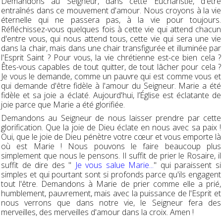
Demandons au Seigneur, dans cette Eucharistie, d'être
entraînés dans ce mouvement d'amour. Nous croyons à la vie
éternelle qui ne passera pas, à la vie pour toujours.
Réfléchissez-vous quelques fois à cette vie qui attend chacun
d'entre vous, qui nous attend tous, cette vie qui sera une vie
dans la chair, mais dans une chair transfigurée et illuminée par
l'Esprit Saint ? Pour vous, la vie chrétienne est-ce bien cela ?
Êtes-vous capables de tout quitter, de tout lâcher pour cela ?
Je vous le demande, comme un pauvre qui est comme vous et
qui demande d'être fidèle à l'amour du Seigneur. Marie a été
fidèle et sa joie a éclaté. Aujourd'hui, l’Église est éclatante de
joie parce que Marie a été glorifiée.
Demandons au Seigneur de nous laisser prendre par cette
glorification. Que la joie de Dieu éclate en nous avec sa paix !
Oui, que le joie de Dieu pénètre votre cœur et vous emporte là
où est Marie ! Nous pouvons le faire beaucoup plus
simplement que nous le pensons. Il suffit de prier le Rosaire, il
suffit de dire des "
Je vous salue Marie...
" qui paraissent si
simples et qui pourtant sont si profonds parce qu'ils engagent
tout l'être. Demandons à Marie de prier comme elle a prié,
humblement, pauvrement, mais avec la puissance de l'Esprit et
nous verrons que dans notre vie, le Seigneur fera des
merveilles, des merveilles d'amour dans la croix. Amen !