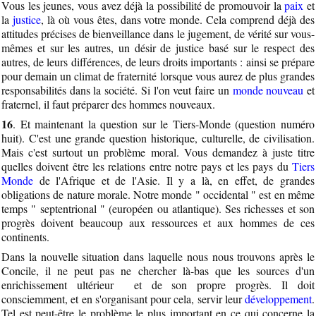
Vous les jeunes, vous avez déjà la possibilité de promouvoir la
paix
et
la
justice
, là où vous êtes, dans votre monde. Cela comprend déjà des
attitudes précises de bienveillance dans le jugement, de vérité sur vous-
mêmes et sur les autres, un désir de justice basé sur le respect des
autres, de leurs différences, de leurs droits importants : ainsi se prépare
pour demain un climat de fraternité lorsque vous aurez de plus grandes
responsabilités dans la société. Si l'on veut faire un
monde nouveau
et
fraternel, il faut préparer des hommes nouveaux.
16
. Et maintenant la question sur le Tiers-Monde (question numéro
huit). C'est une grande question historique, culturelle, de civilisation.
Mais c'est surtout un problème moral. Vous demandez à juste titre
quelles doivent être les relations entre notre pays et les pays du
Tiers
Monde
de l'Afrique et de l'Asie. Il y a là, en effet, de grandes
obligations de nature morale. Notre monde " occidental " est en même
temps " septentrional " (européen ou atlantique). Ses richesses et son
progrès doivent beaucoup aux ressources et aux hommes de ces
continents.
Dans la nouvelle situation dans laquelle nous nous trouvons après le
Concile, il ne peut pas ne chercher là-bas que les sources d'un
enrichissement ultérieur et de son propre progrès. Il doit
consciemment, et en s'organisant pour cela, servir leur
développement
.
Tel est peut-être le problème le plus important en ce qui concerne la