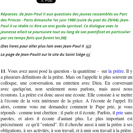
Réponses de Jean-Paul II aux questions des jeunes rassemblés au Parc
des Princes - Paris dimanche 1er juin 1980 (suite du post du 29/04). Jean-
Paul II se révèle ici être un vrai guide spirituel. Ce dialogue avec la
jeunesse allait se poursuivre tout au long de son pontificat en particulier
par ces temps forts que furent les JMJ
(Des livres pour aller plus loin avec Jean-Paul II
ici
)
La page de Jean-PaulII sur le site du Saint Siège
ici
11
. Vous avez aussi posé la question - la quatrième - sur
la prière
. Il y
a plusieurs définitions de la prière. Mais on l'appelle le plus souvent un
colloque, une conversation, un entretien avec Dieu. En conversant
avec quelqu'un, non seulement nous parlons, mais aussi nous
écoutons. La prière est donc aussi une écoute. Elle consiste à se mettre
à l'écoute de la voix intérieure de la grâce. A l'écoute de l'appel. Et
alors, comme vous me demandez comment le Pape prie, je vous
réponds : comme tout chrétien : il parle et il écoute. Parfois, il
prie
sans
paroles, et alors il écoute d'autant plus. Le plus important est
précisément ce qu'il "entend". Et il cherche aussi à unir la prière à ses
obligations, à ses activités, à son travail, et à unir son travail à la prière.