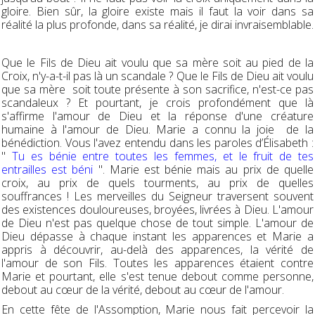
gloire. Bien sûr, la gloire existe mais il faut la voir dans sa
réalité la plus profonde, dans sa réalité, je dirai invraisemblable.
Que le Fils de Dieu ait voulu que sa mère soit au pied de la
Croix, n'y-a-t-il pas là un scandale ? Que le Fils de Dieu ait voulu
que sa mère soit toute présente à son sacrifice, n'est-ce pas
scandaleux ? Et pourtant, je crois profondément que là
s'affirme l'amour de Dieu et la réponse d'une créature
humaine à l'amour de Dieu. Marie a connu la joie de la
bénédiction. Vous l'avez entendu dans les paroles d’Élisabeth :
"
Tu es bénie entre toutes les femmes, et le fruit de tes
entrailles est béni
". Marie est bénie mais au prix de quelle
croix, au prix de quels tourments, au prix de quelles
souffrances ! Les merveilles du Seigneur traversent souvent
des existences douloureuses, broyées, livrées à Dieu. L'amour
de Dieu n'est pas quelque chose de tout simple. L'amour de
Dieu dépasse à chaque instant les apparences et Marie a
appris à découvrir, au-delà des apparences, la vérité de
l'amour de son Fils. Toutes les apparences étaient contre
Marie et pourtant, elle s'est tenue debout comme personne,
debout au cœur de la vérité, debout au cœur de l'amour.
En cette fête de l'Assomption, Marie nous fait percevoir la