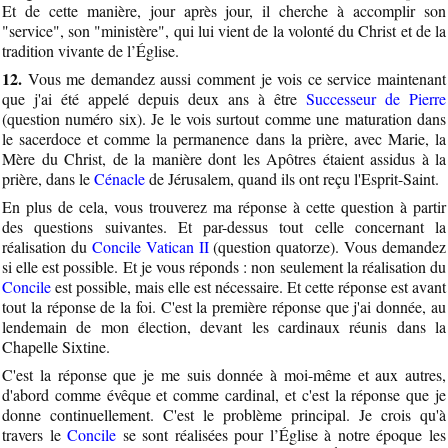
Et de cette manière, jour après jour, il cherche à accomplir son
"service", son "ministère", qui lui vient de la volonté du Christ et de la
tradition vivante de l’Église.
12.
Vous me demandez aussi comment je vois ce service maintenant
que j'ai été appelé depuis deux ans à être
Successeur de Pierre
(question numéro six). Je le vois surtout comme une maturation dans
le sacerdoce et comme la permanence dans la prière, avec Marie, la
Mère du Christ, de la manière dont les Apôtres étaient assidus à la
prière, dans le
Cénacle
de Jérusalem, quand ils ont reçu l'Esprit-Saint.
En plus de cela, vous trouverez ma réponse à cette question à partir
des questions suivantes. Et par-dessus tout celle concernant la
réalisation du
Concile Vatican II
(question quatorze). Vous demandez
si elle est possible. Et je vous réponds : non seulement la réalisation du
Concile
est possible, mais elle est nécessaire. Et cette réponse est avant
tout la réponse de la foi. C'est la première réponse que j'ai donnée, au
lendemain de mon élection, devant les cardinaux réunis dans la
Chapelle Sixtine.
C'est la réponse que je me suis donnée à moi-même et aux autres,
d'abord comme évêque et comme cardinal, et c'est la réponse que je
donne continuellement. C'est le problème principal. Je crois qu'à
travers le
Concile
se sont réalisées pour l’Église à notre époque les