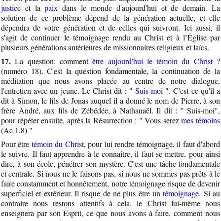
justice
et la
paix
dans le monde d'aujourd'hui et de demain. La
solution de ce problème dépend de la génération actuelle, et elle
dépendra de votre génération et de celles qui suivront. Ici aussi, il
s'agit de continuer le témoignage rendu au Christ et à l’Église par
plusieurs générations antérieures de missionnaires religieux et laïcs.
17.
La question: comment
être aujourd'hui le témoin du Christ
?
(numéro 18). C'est la question fondamentale, la continuation de la
méditation que nous avons placée au centre de notre dialogue,
l'entretien avec un jeune. Le Christ dit : "
Suis-moi
". C'est ce qu'il a
dit à Simon, le fils de Jonas auquel il a donné le nom de Pierre, à son
frère André, aux fils de Zébédée, à Nathanaël. Il dit : " Suis-moi",
pour répéter ensuite, après la Résurrection : " Vous serez
mes témoins
(Ac 1,8) "
Pour être
témoin du Christ
, pour lui rendre témoignage, il faut d'abord
le suivre. Il faut apprendre à le connaître, il faut se mettre, pour ainsi
dire, à son école, pénétrer son mystère. C'est une tâche fondamentale
et centrale. Si nous ne le faisons pas, si nous ne sommes pas prêts à le
faire constamment et honnêtement, notre témoignage risque de devenir
superficiel et extérieur. Il risque de ne plus être un
témoignage
. Si au
contraire nous restons attentifs à cela, le Christ lui-même nous
enseignera par son Esprit, ce que nous avons à faire, comment nous