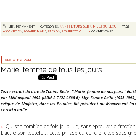
LIEN PERMANENT
CATÉGORIES :
ANNÉE LITURGIQUE A
,
M-J LE GUILLOU
TAGS :
ASSOMPTION
,
ROSAIRE
,
MARIE
,
PASSION
,
RÉSURRECTION
0
COMMENTAIRE
jeudi 01
mai 2014
Marie, femme de tous les jours
Texte extrait du livre de Tonino Bello : " Marie, femme de nos jours " édité
par Médiaspaul 1998 (ISBN 2-7122-0688-6). Mgr Tonino Bello (1935-1993),
évêque de Molfetta, dans les Pouilles, fut président du Mouvement Pax
Christi d'Italie.
Qui sait combien de fois je l'ai lue, sans éprouver d'émotion.
16
L'autre soir toutefois, cette phrase du concile, citée sous une