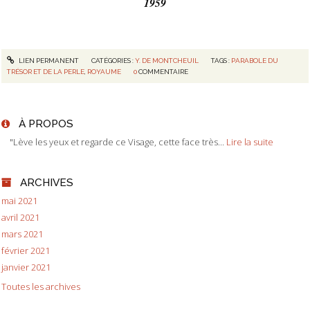
1959
LIEN PERMANENT
CATÉGORIES :
Y. DE MONTCHEUIL
TAGS :
PARABOLE DU
TRÉSOR ET DE LA PERLE
,
ROYAUME
0
COMMENTAIRE
À PROPOS
"Lève les yeux et regarde ce Visage, cette face très...
Lire la suite
ARCHIVES
mai 2021
avril 2021
mars 2021
février 2021
janvier 2021
Toutes les archives