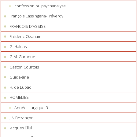
confession ou psychanalyse
François Cassingena-Tréverdy
FRANCOIS D'ASSISE
Frédéric Ozanam
G. Haldas
G.M. Garonne
Gaston Courtois
Guide-âne
H. de Lubac
HOMELIES
Année liturgique B
J-N Bezançon
Jacques Ellul