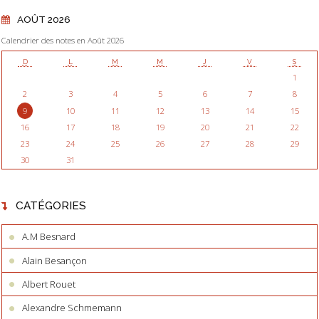
AOÛT 2026
Calendrier des notes en Août 2026
D
L
M
M
J
V
S
1
2
3
4
5
6
7
8
9
10
11
12
13
14
15
16
17
18
19
20
21
22
23
24
25
26
27
28
29
30
31
CATÉGORIES
A.M Besnard
Alain Besançon
Albert Rouet
Alexandre Schmemann