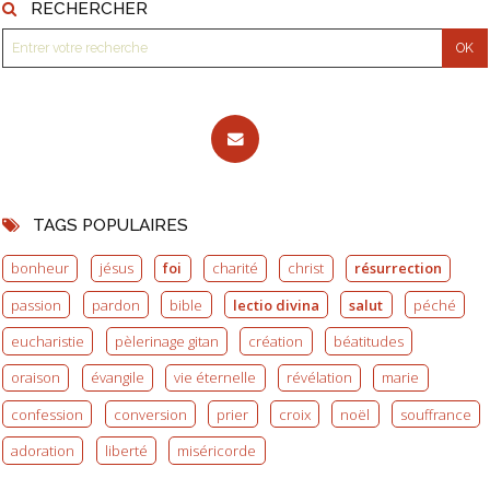
RECHERCHER
TAGS POPULAIRES
bonheur
jésus
foi
charité
christ
résurrection
passion
pardon
bible
lectio divina
salut
péché
eucharistie
pèlerinage gitan
création
béatitudes
oraison
évangile
vie éternelle
révélation
marie
confession
conversion
prier
croix
noël
souffrance
adoration
liberté
miséricorde