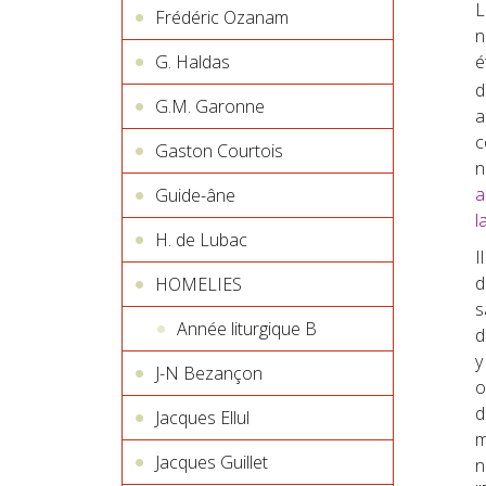
Frédéric Ozanam
n
G. Haldas
é
d
G.M. Garonne
a
c
Gaston Courtois
n
a
Guide-âne
l
H. de Lubac
I
d
HOMELIES
s
Année liturgique B
d
y
J-N Bezançon
o
d
Jacques Ellul
m
Jacques Guillet
n