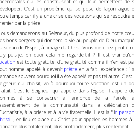
acerdotales qui les construisent et qui leur permettent de 
évelopper. C'est un problème qui se pose de façon aiguë 
otre temps car il y a une crise des vocations qui se résoudra 
remier par la prière.
ous demanderons au Seigneur, du plus profond de notre cœu
es bons bergers qui donnent la vie au peuple de Dieu, marqu
u sceau de l'Esprit, à l'image du Christ. Vous me direz peut-être
u'y puis-je, en quoi cela me regarde-t-il ? Il est vrai qu'u
ocation
est toute gratuite, d'une gratuité comme il n'en est pa
out homme appelé à devenir
prêtre
en a fait l'expérience : il 
emande souvent pourquoi il a été appelé et pas tel autre. C'est 
eigneur qui choisit, voilà pourquoi toute vocation est un d
ratuit. C'est le Seigneur qui appelle dans l’Église. Il appelle d
ommes à se consacrer à l'annonce de la Parole, 
assemblement de la communauté dans la célébration 
'Eucharistie, à la prière et à la vie fraternelle. Il est là " i
n perso
hristi
", en lieu et place du Christ pour appeler les hommes à 
onnaître plus totalement, plus profondément, plus réellement.