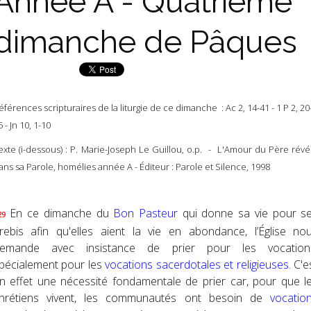
Année A - Quatrième
dimanche de Pâques
éférences scripturaires de la liturgie de ce dimanche : Ac 2, 14-41 - 1 P 2, 20
5 - Jn 10, 1-10
exte (i-dessous) : P. Marie-Joseph Le Guillou, o.p. - L'Amour du Père révé
ans sa Parole, homélies année A - Éditeur : Parole et Silence, 1998
En ce dimanche du
Bon Pasteur
qui donne sa vie pour s
29
rebis afin qu'elles aient la vie en abondance, l’Église no
emande avec insistance de prier pour les vocation
pécialement pour les
vocations sacerdotales et religieuses
. C'e
n effet une nécessité fondamentale de prier car, pour que l
hrétiens vivent, les communautés ont besoin de
vocatio