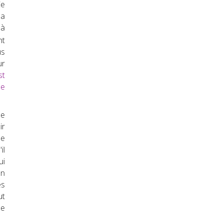
Ce
 a
 à
nt
us
ur
st
de
de
ir
me
il
ui
en
es
ut
ue