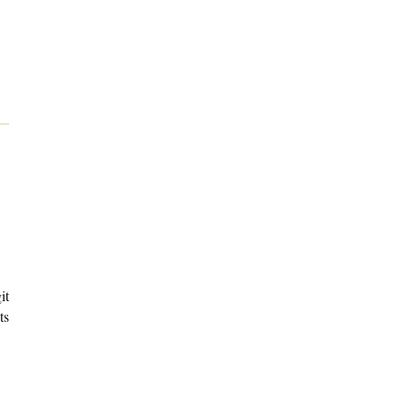
it
ts