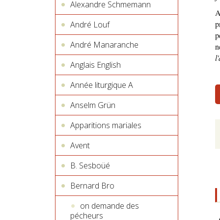
Alexandre Schmemann
A
p
André Louf
p
André Manaranche
n
l
Anglais English
Année liturgique A
Anselm Grün
Apparitions mariales
Avent
B. Sesboüé
Bernard Bro
on demande des
pécheurs