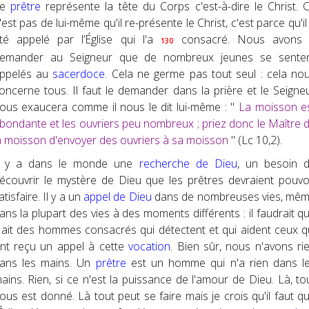
Le
prêtre
représente la tête du Corps c'est-à-dire le Christ. 
'est pas de lui-même qu'il re-présente le Christ, c'est parce qu'il
té appelé par l’Église qui l'a
consacré. Nous avons
130
emander au Seigneur que de nombreux jeunes se sente
ppelés au
sacerdoce
. Cela ne germe pas tout seul : cela no
oncerne tous. Il faut le demander dans la prière et le Seigne
ous exaucera comme il nous le dit lui-même : "
La moisson e
bondante et les ouvriers peu nombreux ; priez donc le Maître 
a moisson d'envoyer des ouvriers à sa moisson
" (Lc 10,2).
l y a dans le monde une
recherche de Dieu
, un besoin 
écouvrir le mystère de Dieu que les prêtres devraient pouvo
atisfaire. Il y a un
appel de Dieu
dans de nombreuses vies, mê
ans la plupart des vies à des moments différents : il faudrait qu'
 ait des hommes consacrés qui détectent et qui aident ceux q
nt reçu un appel à cette
vocation
. Bien sûr, nous n'avons ri
ans les mains. Un
prêtre
est un homme qui n'a rien dans l
ains. Rien, si ce n'est la puissance de l'amour de Dieu. Là, to
ous est donné. Là tout peut se faire mais je crois qu'il faut q