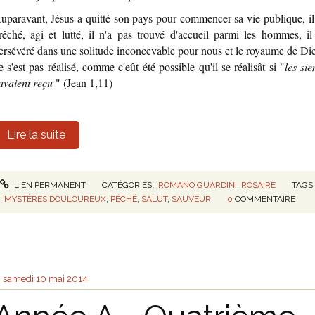
uparavant, Jésus a quitté son pays pour commencer sa vie publique, il
rêché, agi et lutté, il n'a pas trouvé d'accueil parmi les hommes, il
ersévéré dans une solitude inconcevable pour nous et le royaume de Di
e s'est pas réalisé, comme c'eût été possible qu'il se réalisât si "
les sie
'avaient reçu
" (Jean 1,11)
Lire la suite
LIEN PERMANENT
CATÉGORIES :
ROMANO GUARDINI
,
ROSAIRE
TAGS
:
MYSTÈRES DOULOUREUX
,
PÉCHÉ
,
SALUT
,
SAUVEUR
0
COMMENTAIRE
samedi 10
mai 2014