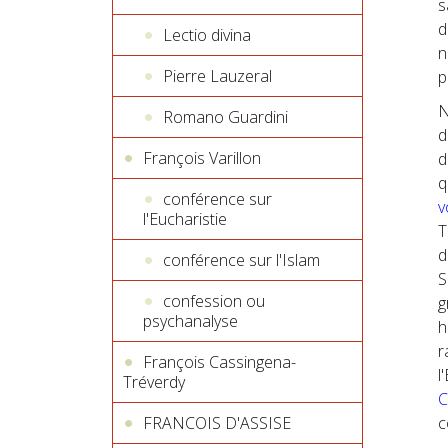
s
d
Lectio divina
n
Pierre Lauzeral
p
N
Romano Guardini
d
François Varillon
d
q
conférence sur
v
l'Eucharistie
T
d
conférence sur l'Islam
S
confession ou
g
psychanalyse
h
r
François Cassingena-
l
Tréverdy
C
FRANCOIS D'ASSISE
c