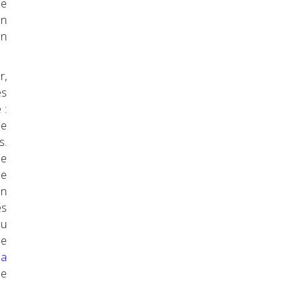
se
en
en
r,
és
 :
ne
s.
se
le
on
es
au
de
na
le