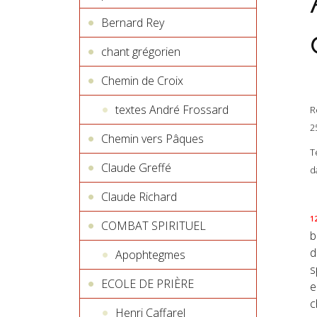
Bernard Rey
chant grégorien
Chemin de Croix
textes André Frossard
R
2
Chemin vers Pâques
T
Claude Greffé
d
Claude Richard
1
COMBAT SPIRITUEL
b
d
Apophtegmes
s
ECOLE DE PRIÈRE
e
c
Henri Caffarel