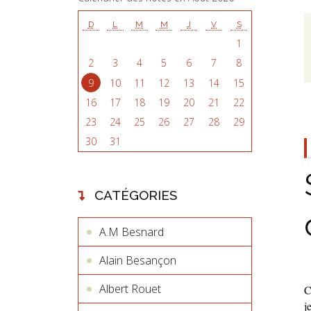
D
L
M
M
J
V
S
1
2
3
4
5
6
7
8
9
10
11
12
13
14
15
16
17
18
19
20
21
22
23
24
25
26
27
28
29
30
31
CATÉGORIES
A.M Besnard
Alain Besançon
Albert Rouet
C
j