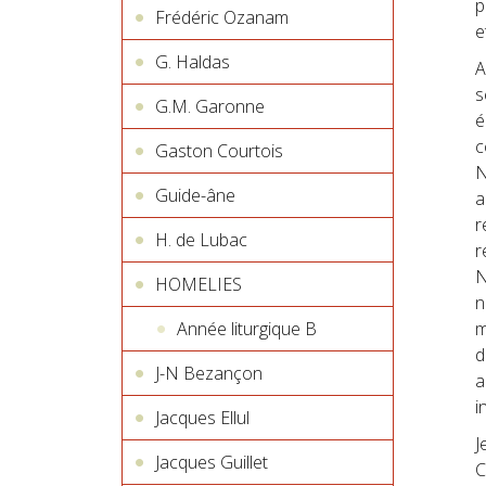
p
Frédéric Ozanam
e
G. Haldas
A
s
G.M. Garonne
é
c
Gaston Courtois
N
Guide-âne
a
r
H. de Lubac
r
N
HOMELIES
n
Année liturgique B
m
d
J-N Bezançon
a
i
Jacques Ellul
J
Jacques Guillet
C