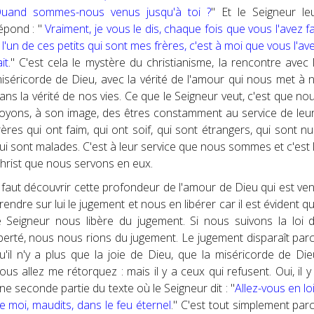
uand sommes-nous venus jusqu'à toi ?
" Et le Seigneur le
épond : "
Vraiment, je vous le dis, chaque fois que vous l'avez fa
 l'un de ces petits qui sont mes frères, c'est à moi que vous l'av
ait
." C'est cela le mystère du christianisme, la rencontre avec 
iséricorde de Dieu, avec la vérité de l'amour qui nous met à 
ans la vérité de nos vies. Ce que le Seigneur veut, c'est que no
oyons, à son image, des êtres constamment au service de leu
rères qui ont faim, qui ont soif, qui sont étrangers, qui sont nu
ui sont malades. C'est à leur service que nous sommes et c'est 
hrist que nous servons en eux.
l faut découvrir cette profondeur de l'amour de Dieu qui est ve
rendre sur lui le jugement et nous en libérer car il est évident q
e Seigneur nous libère du jugement. Si nous suivons la loi 
iberté, nous nous rions du jugement. Le jugement disparaît par
u'il n'y a plus que la joie de Dieu, que la miséricorde de Die
ous allez me rétorquez : mais il y a ceux qui refusent. Oui, il y
ne seconde partie du texte où le Seigneur dit : "
Allez-vous en lo
e moi, maudits, dans le feu éternel
." C'est tout simplement par