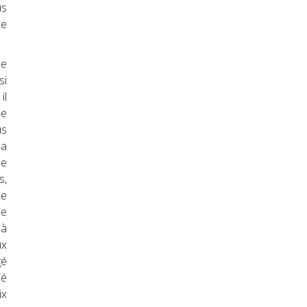
us
de
de
si
il
le
us
la
de
s,
Le
le
 à
ux
gé
ié
ix