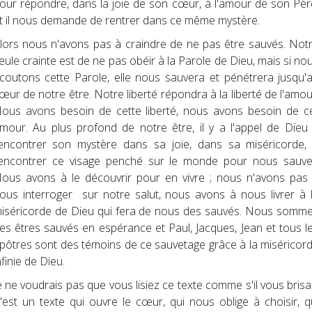
our répondre, dans la joie de son cœur, à l'amour de son Pèr
t il nous demande de rentrer dans ce même mystère.
lors nous n'avons pas à craindre de ne pas être sauvés. Not
eule crainte est de ne pas obéir à la Parole de Dieu, mais si no
coutons cette Parole, elle nous sauvera et pénétrera jusqu'
œur de notre être. Notre liberté répondra à la liberté de l'amou
ous avons besoin de cette liberté, nous avons besoin de c
mour. Au plus profond de notre être, il y a l'appel de Dieu
encontrer son mystère dans sa joie, dans sa miséricorde,
encontrer ce visage penché sur le monde pour nous sauve
ous avons à le découvrir pour en vivre ; nous n'avons pas
ous interroger sur notre salut, nous avons à nous livrer à 
iséricorde de Dieu qui fera de nous des sauvés. Nous somm
es êtres sauvés en espérance et Paul, Jacques, Jean et tous l
pôtres sont des témoins de ce sauvetage grâce à la miséricor
nfinie de Dieu.
e ne voudrais pas que vous lisiez ce texte comme s'il vous brisai
'est un texte qui ouvre le cœur, qui nous oblige à choisir, q