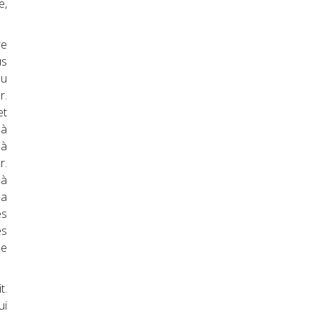
e,
re
us
au
r.
et
 à
 à
r.
 à
la
es
es
de
t.
ui