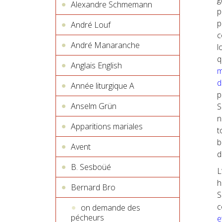
Alexandre Schmemann
p
p
André Louf
c
André Manaranche
l
q
Anglais English
m
d
Année liturgique A
p
Anselm Grün
S
n
Apparitions mariales
t
b
Avent
d
B. Sesboüé
L
h
Bernard Bro
S
c
on demande des
pécheurs
e