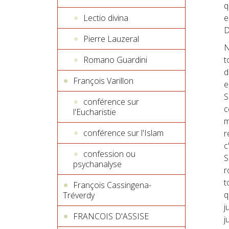
q
Lectio divina
e
D
Pierre Lauzeral
N
Romano Guardini
t
d
François Varillon
e
S
conférence sur
c
l'Eucharistie
m
conférence sur l'Islam
r
c
confession ou
S
psychanalyse
r
t
François Cassingena-
q
Tréverdy
j
FRANCOIS D'ASSISE
j