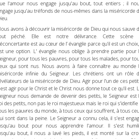
ue l'amour nous engage jusqu'au bout, tout entiers ; il no
ngage jusqu'au tréfonds de nous-mêmes dans la miséricorde 
ieu.
ous avons à découvrir la miséricorde de Dieu qui nous sauve 
out péché. Elle est notre délivrance. Cette scène 
éconcertante est au cœur de l’ évangile parce qu'il est un choix, 
st une option. L' évangile nous oblige à prendre partie pour 
eigneur, pour tous les pauvres, pour tous les malades, pour to
eux qui sont nus. Nous avons à faire connaître au monde 
iséricorde infinie du Seigneur. Les chrétiens ont un rôle 
évélateurs de la miséricorde de Dieu. Agir pour l'un de ces petit
'est agir pour le Christ et le Christ nous donne tout ce qu'il est. 
eigneur nous demande de devenir des petits, le Seigneur est 
oi des petits, non pas le roi majestueux mais le roi qui s'identifie
ous les pauvres du monde, à tous ceux qui souffrent, à tous ce
ui sont dans la peine. Le Seigneur a connu cela, il s'est enga
usqu'au bout pour nous apprendre l'amour. Il s'est humil
usqu'au bout, il nous a lavé les pieds, il est monté sur la cro