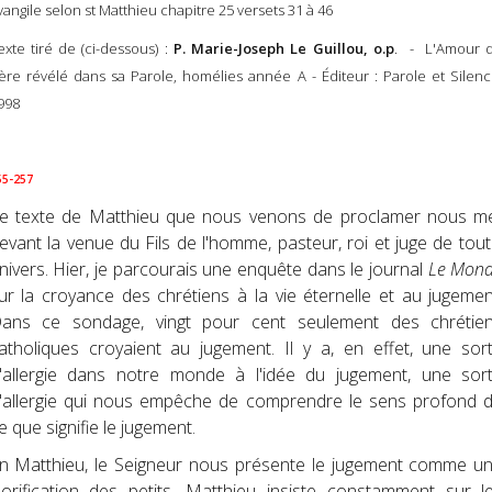
vangile selon st Matthieu chapitre 25 versets 31 à 46
exte tiré de (ci-dessous) :
P. Marie-Joseph Le Guillou, o.p
. - L'Amour 
ère révélé dans sa Parole, homélies année A - Éditeur : Parole et Silenc
998
55-257
e texte de Matthieu que nous venons de proclamer nous m
evant la venue du Fils de l'homme, pasteur, roi et juge de tout 
nivers. Hier, je parcourais une enquête dans le journal
Le Mon
ur la croyance des chrétiens à la vie éternelle et au jugemen
ans ce sondage, vingt pour cent seulement des chrétie
atholiques croyaient au jugement. Il y a, en effet, une sor
'allergie dans notre monde à l'idée du jugement, une sor
'allergie qui nous empêche de comprendre le sens profond 
e que signifie le jugement.
n Matthieu, le Seigneur nous présente le jugement comme u
lorification des petits. Matthieu insiste constamment sur l