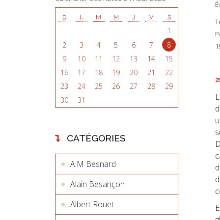
É
D
L
M
M
J
V
S
T
1
P
2
3
4
5
6
7
8
1
9
10
11
12
13
14
15
16
17
18
19
20
21
22
2
23
24
25
26
27
28
29
L
30
31
d
u
s
CATÉGORIES
D
c
A.M Besnard
d
d
Alain Besançon
c
Albert Rouet
E
g