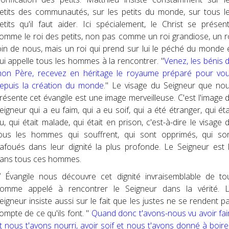
etits des communautés, sur les petits du monde, sur tous l
etits qu'il faut aider. Ici spécialement, le Christ se présen
omme le roi des petits, non pas comme un roi grandiose, un r
oin de nous, mais un roi qui prend sur lui le péché du monde 
ui appelle tous les hommes à la rencontrer. "
Venez, les bénis 
on Père, recevez en héritage le royaume préparé pour vo
epuis la création du monde
." Le visage du Seigneur que no
résente cet évangile est une image merveilleuse. C'est l'image 
eigneur qui a eu faim, qui a eu soif, qui a été étranger, qui éta
u, qui était malade, qui était en prison, c'est-à-dire le visage 
ous les hommes qui souffrent, qui sont opprimés, qui so
afoués dans leur dignité la plus profonde. Le Seigneur est 
ans tous ces hommes.
’ Évangile nous découvre cet dignité invraisemblable de to
omme appelé à rencontrer le Seigneur dans la vérité. 
eigneur insiste aussi sur le fait que les justes ne se rendent p
ompte de ce qu'ils font. "
Quand donc t'avons-nous vu avoir fa
t nous t'avons nourri, avoir soif et nous t'avons donné à boire