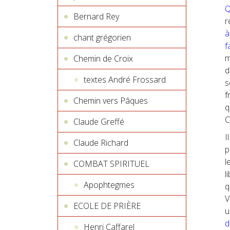
Q
Bernard Rey
r
à
chant grégorien
f
m
Chemin de Croix
d
textes André Frossard
s
f
Chemin vers Pâques
q
C
Claude Greffé
I
Claude Richard
p
l
COMBAT SPIRITUEL
l
Apophtegmes
q
V
ECOLE DE PRIÈRE
u
d
Henri Caffarel