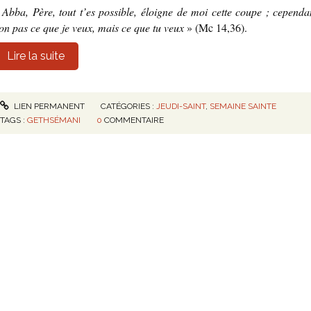
«
Abba, Père, tout t’es possible, éloigne de moi cette coupe ; cependa
on pas ce que je veux, mais ce que tu veux
» (Mc 14,36).
Lire la suite
LIEN PERMANENT
CATÉGORIES :
JEUDI-SAINT
,
SEMAINE SAINTE
TAGS :
GETHSÉMANI
0
COMMENTAIRE