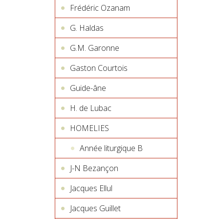
Frédéric Ozanam
G. Haldas
G.M. Garonne
Gaston Courtois
Guide-âne
H. de Lubac
HOMELIES
Année liturgique B
J-N Bezançon
Jacques Ellul
Jacques Guillet