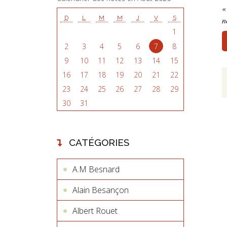
D
L
M
M
J
V
S
n
1
2
3
4
5
6
7
8
9
10
11
12
13
14
15
16
17
18
19
20
21
22
23
24
25
26
27
28
29
30
31
CATÉGORIES
A.M Besnard
Alain Besançon
Albert Rouet