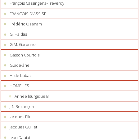
François Cassingena-Tréverdy
FRANCOIS D'ASSISE
Frédéric Ozanam
G. Haldas
G.M. Garonne
Gaston Courtois
Guide-âne
H. de Lubac
HOMELIES
Année liturgique B
J-N Bezançon
Jacques Ellul
Jacques Guillet
Jean Daujat