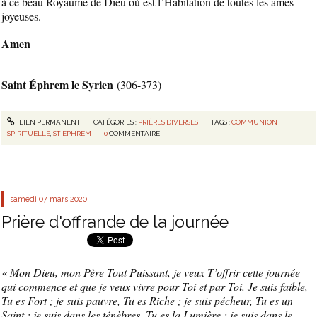
à ce beau Royaume de Dieu où est l’Habitation de toutes les âmes
joyeuses.
Amen
Saint Éphrem le Syrien
(306-373)
LIEN PERMANENT
CATÉGORIES :
PRIÈRES DIVERSES
TAGS :
COMMUNION
SPIRITUELLE
,
ST EPHREM
0
COMMENTAIRE
samedi 07
mars 2020
Prière d'offrande de la journée
« Mon Dieu, mon Père Tout Puissant, je veux T’offrir cette journée
qui commence et que je veux vivre pour Toi et par Toi. Je suis faible,
Tu es Fort ; je suis pauvre, Tu es Riche ; je suis pécheur, Tu es un
Saint ; je suis dans les ténèbres, Tu es la Lumière ; je suis dans le