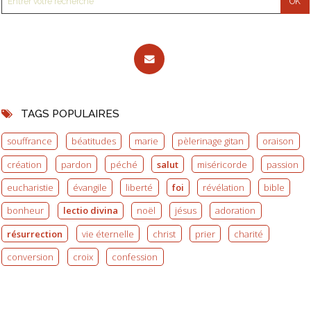
TAGS POPULAIRES
souffrance
béatitudes
marie
pèlerinage gitan
oraison
création
pardon
péché
salut
miséricorde
passion
eucharistie
évangile
liberté
foi
révélation
bible
bonheur
lectio divina
noël
jésus
adoration
résurrection
vie éternelle
christ
prier
charité
conversion
croix
confession