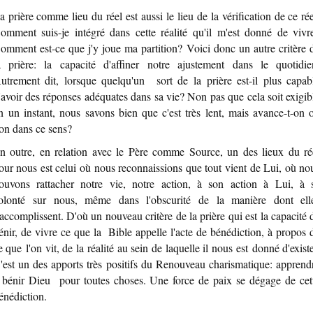
a prière comme lieu du réel est aussi le lieu de la vérification de ce rée
omment suis-je intégré dans cette réalité qu'il m'est donné de vivr
omment est-ce que j'y joue ma partition? Voici donc un autre critère 
a prière: la capacité d'affiner notre ajustement dans le quotidie
utrement dit, lorsque quelqu'un sort de la prière est-il plus capab
'avoir des réponses adéquates dans sa vie? Non pas que cela soit exigib
n un instant, nous savons bien que c'est très lent, mais avance-t-on 
on dans ce sens?
n outre, en relation avec le Père comme Source, un des lieux du ré
our nous est celui où nous reconnaissions que tout vient de Lui, où no
ouvons rattacher notre vie, notre action, à son action à Lui, à 
olonté sur nous, même dans l'obscurité de la manière dont ell
'accomplissent. D'où un nouveau critère de la prière qui est la capacité 
énir, de vivre ce que la Bible appelle l'acte de bénédiction, à propos 
e que l'on vit, de la réalité au sein de laquelle il nous est donné d'existe
'est un des apports très positifs du Renouveau charismatique: apprend
 bénir Dieu pour toutes choses. Une force de paix se dégage de cet
énédiction.