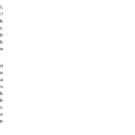
l.
e?
de
n.
le
le
ou
el
us
sa
es
de
de
r.
re
te