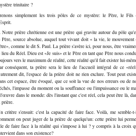
ystère trinitaire ?
renons simplement les trois pôles de ce mystère: le Père, le Fils 
'Esprit.
. Notre prière chrétienne est une prière qui gravite autour du pôle qu'e
e Père, source absolue, auquel tout vivant doit « la vie, le mouvement 
'être», comme le dit S. Paul. La prière s'avère ici, pour nous, être vraime
e lieu du Réel. Dieu est «Je suis» et le Père en tant que Père nous condu
oujours vers le maximum de réalité, cette réalité qu'il fait exister lui-mêm
ar conséquent, ta prière sera le lieu de l'accueil intégral de ce «réel
utrement dit, l'espace de la prière doit ne rien exclure. Tout peut exist
ans cet espace, être évoqué, que ce soit la vue de nos erreurs ou de n
échés, l'impasse du moment ou la souffrance ou l'impuissance ou le ma
 l'œuvre dans le monde: dès l'instant que c'est réel, cela peut être là, da
a prière.
n critère s'ensuit: c'est la capacité de faire face. Voilà, me semble-t-i
omment on peut juger de la prière de quelqu'un: cette prière lui perme
lle de faire face à la réalité qui s'impose à lui ? y compris à la croix q
ntervient dans son existence?