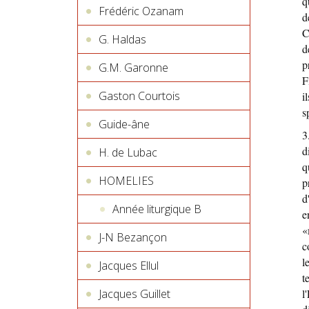
q
Frédéric Ozanam
d
C
G. Haldas
d
p
G.M. Garonne
F
Gaston Courtois
i
s
Guide-âne
3
d
H. de Lubac
q
HOMELIES
p
d
Année liturgique B
e
«
J-N Bezançon
c
l
Jacques Ellul
t
Jacques Guillet
l