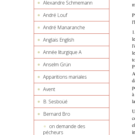
Alexandre Schmemann
m
André Louf
P
l
André Manaranche
1
l
Anglais English
l
Année liturgique A
l
t
Anselm Grün
P
A
Apparitions mariales
d
p
Avent
à
l
B. Sesboüé
U
Bernard Bro
c
e
on demande des
i
pécheurs