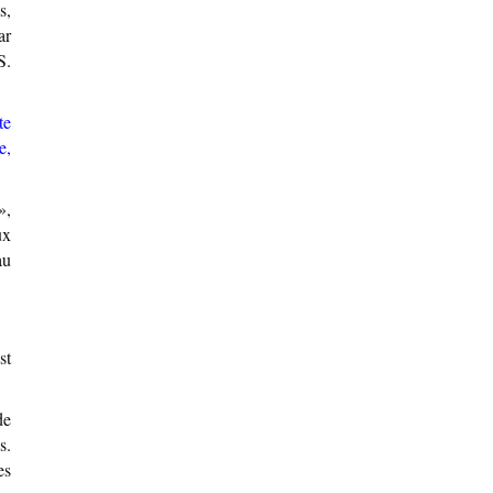
s,
ar
S.
te
e,
»,
ux
au
st
de
s.
es