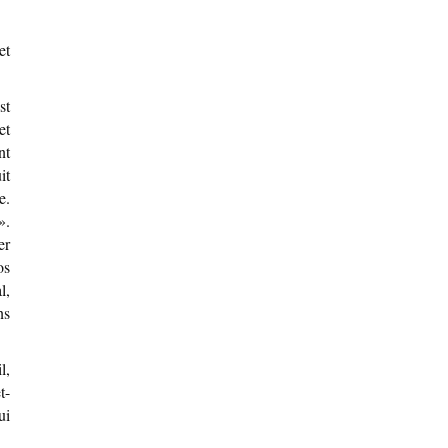
et
st
et
nt
it
e.
».
er
os
l,
ns
l,
t-
ui