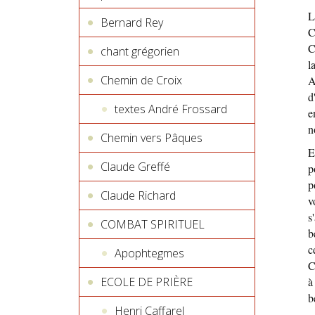
L
Bernard Rey
C
C
chant grégorien
l
Chemin de Croix
A
d
textes André Frossard
e
n
Chemin vers Pâques
E
Claude Greffé
p
p
Claude Richard
v
s
COMBAT SPIRITUEL
b
c
Apophtegmes
C
ECOLE DE PRIÈRE
à
b
Henri Caffarel