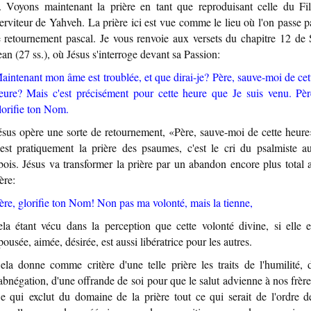
. Voyons maintenant la prière en tant que reproduisant celle du Fil
erviteur de Yahveh. La prière ici est vue comme le lieu où l'on passe p
e retournement pascal. Je vous renvoie aux versets du chapitre 12 de 
ean (27 ss.), où Jésus s'interroge devant sa Passion:
aintenant mon âme est troublée, et que dirai-je? Père, sauve-moi de cet
eure? Mais c'est précisément pour cette heure que Je suis venu. Pèr
lorifie ton Nom.
ésus opère une sorte de retournement, «Père, sauve-moi de cette heure
'est pratiquement la prière des psaumes, c'est le cri du psalmiste a
bois. Jésus va transformer la prière par un abandon encore plus total 
ère:
ère, glorifie ton Nom! Non pas ma volonté, mais la tienne,
ela étant vécu dans la perception que cette volonté divine, si elle e
pousée, aimée, désirée, est aussi libératrice pour les autres.
ela donne comme critère d'une telle prière les traits de l'humilité, 
'abnégation, d'une offrande de soi pour que le salut advienne à nos frère
e qui exclut du domaine de la prière tout ce qui serait de l'ordre d