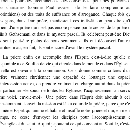
uerelles pour des prééminences, des convoitises, pour des pouvoirs 
es charismes (comme Paul essaie de le faire comprendre a
orinthiens) ou des traits de suffisance ou d'arrogance. Chaque fois q
es gens, dans leur prière, manifestent ces traits-là, on peut dire qu'i
rient d'une prière qui n'est pas encore passée par le creuset de la prière 
ils à Gethsémani et dans le mystère pascal. Ils célèbrent peut-être Die
ls sont peut-être pleins de bons sentiments, ils ont découvert l'unive
pirituel mais, en fait, ils sont encore d'avant le mystère pascal.
. La prière enfin est accomplie dans l'Esprit, c'est-à-dire qu'elle e
isponible a ce Souffle de vie qui circule dans le monde et dans l'Église, 
u'elle est ouverte à la communion. Cela donne comme critères d'u
rière vraiment chrétienne: une capacité de louange; une capaci
'intercession active, de prendre vraiment en charge autrui dans la prièr
n particulier «le souci de toutes les Églises»; l'acquiescement au servi
me voici, envoie-moi». Une prière dans l'Esprit doit aboutir à cel
onstamment, l'envoi, la mission est là au cœur de la prière, parce que c'e
e même Esprit qui anime et habite et insuffle notre prière et qui, en mê
emps, ne cesse d'envoyer les disciples pour l'accomplissement 
'Évangile et du salut. A quoi j'ajouterai ce qui convient au Souffle, c'est-