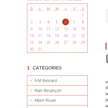
D
L
M
M
J
V
S
1
2
3
4
5
6
7
8
9
10
11
12
13
14
15
16
17
18
19
20
21
22
23
24
25
26
27
28
29
30
31
CATÉGORIES
A.M Besnard
e
J
d
Alain Besançon
l
p
Albert Rouet
n