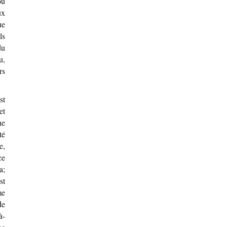
ou
ux
ue
ls
du
u,
rs
st
et
ne
té
e,
ce
a;
st
me
de
à-