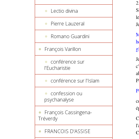
2
S
Lectio divina
l
Pierre Lauzeral
J
M
Romano Guardini
h
g
François Varillon
J
conférence sur
c
l'Eucharistie
a
P
conférence sur l'Islam
P
confession ou
psychanalyse
c
é
François Cassingena-
C
Tréverdy
l
FRANCOIS D'ASSISE
C