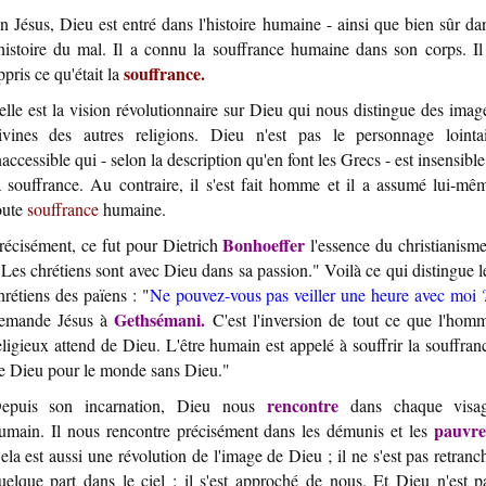
n Jésus, Dieu est entré dans l'histoire humaine - ainsi que bien sûr da
'histoire du mal. Il a connu la souffrance humaine dans son corps. Il
souffrance.
ppris ce qu'était la
elle est la vision révolutionnaire sur Dieu qui nous distingue des imag
ivines des autres religions. Dieu n'est pas le personnage lointa
naccessible qui - selon la description qu'en font les Grecs - est insensible
a souffrance. Au contraire, il s'est fait homme et il a assumé lui-mê
oute
souffrance
humaine.
Bonhoeffer
récisément, ce fut pour Dietrich
l'essence du christianisme
 Les chrétiens sont avec Dieu dans sa passion." Voilà ce qui distingue l
hrétiens des païens : "
Ne pouvez-vous pas veiller une heure avec moi 
Gethsémani.
emande Jésus à
C'est l'inversion de tout ce que l'hom
eligieux attend de Dieu. L'être humain est appelé à souffrir la souffran
e Dieu pour le monde sans Dieu."
rencontre
epuis son incarnation, Dieu nous
dans chaque visa
pauvre
umain. Il nous rencontre précisément dans les démunis et les
ela est aussi une révolution de l'image de Dieu ; il ne s'est pas retranc
uelque part dans le ciel : il s'est approché de nous. Et Dieu n'est p