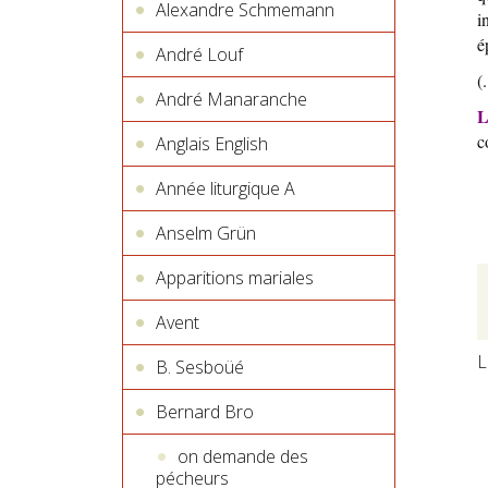
Alexandre Schmemann
i
é
André Louf
(.
André Manaranche
L
c
Anglais English
Année liturgique A
Anselm Grün
Apparitions mariales
Avent
L
B. Sesboüé
Bernard Bro
on demande des
pécheurs