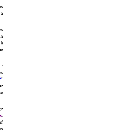
ns
 a
es
in
 à
me
 :
es
?
"
me
ce
ge
s
.
hé
as