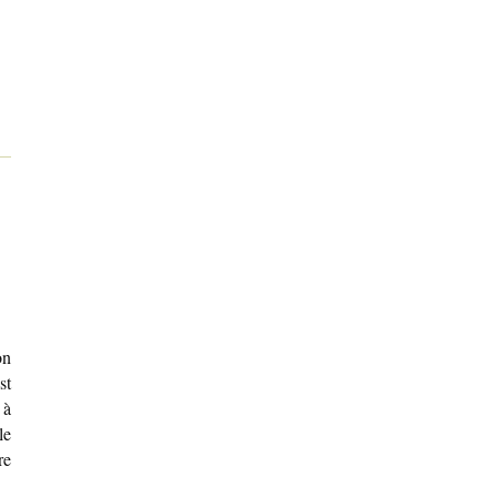
on
st
 à
le
re