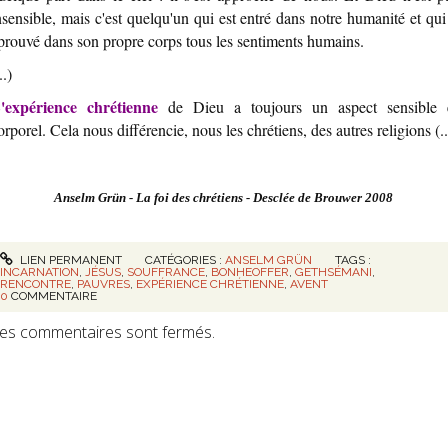
nsensible, mais c'est quelqu'un qui est entré dans notre humanité et qui
prouvé dans son propre corps tous les sentiments humains.
..)
'expérience chrétienne
de Dieu a toujours un aspect sensible 
orporel. Cela nous différencie, nous les chrétiens, des autres religions (..
Anselm Grün - La foi des chrétiens - Desclée de Brouwer 2008
LIEN PERMANENT
CATÉGORIES :
ANSELM GRÜN
TAGS :
INCARNATION
,
JÉSUS
,
SOUFFRANCE
,
BONHEOFFER
,
GETHSÉMANI
,
RENCONTRE
,
PAUVRES
,
EXPÉRIENCE CHRÉTIENNE
,
AVENT
0
COMMENTAIRE
es commentaires sont fermés.