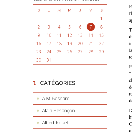
E
D
L
M
M
J
V
S
l
1
a
2
3
4
5
6
7
8
T
9
10
11
12
13
14
15
d
i
16
17
18
19
20
21
22
l
23
24
25
26
27
28
29
t
30
31
P
"
c
CATÉGORIES
d
r
A.M Besnard
d
D
Alain Besançon
h
Albert Rouet
C
q