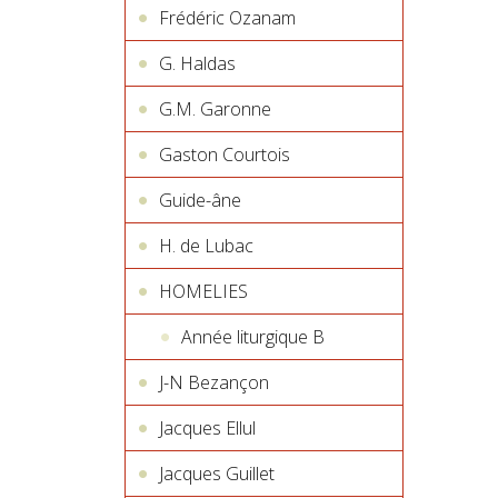
Frédéric Ozanam
G. Haldas
G.M. Garonne
Gaston Courtois
Guide-âne
H. de Lubac
HOMELIES
Année liturgique B
J-N Bezançon
Jacques Ellul
Jacques Guillet