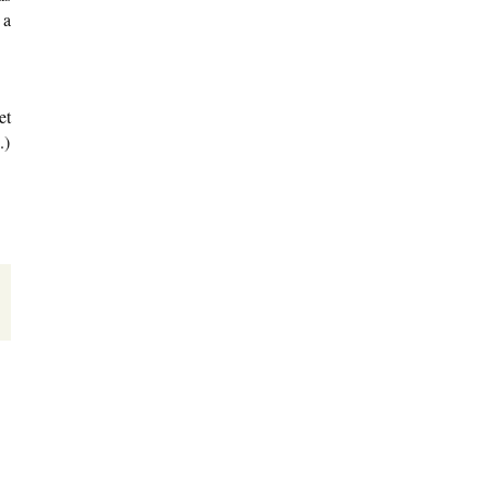
 a
et
.)