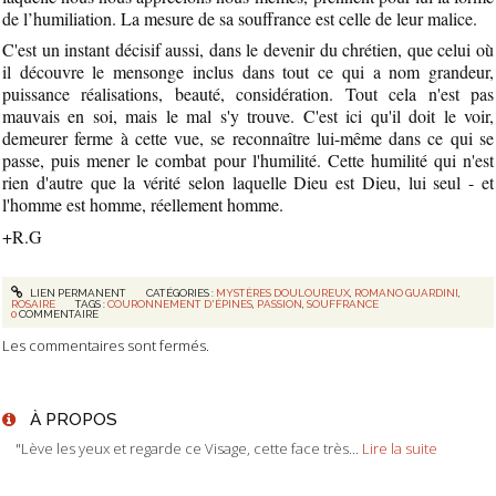
de l’humiliation. La mesure de sa souffrance est celle de leur malice.
C'est un instant décisif aussi, dans le devenir du chrétien, que celui où
il découvre le mensonge inclus dans tout ce qui a nom grandeur,
puissance réalisations, beauté, considération. Tout cela n'est pas
mauvais en soi, mais le mal s'y trouve. C'est ici qu'il doit le voir,
demeurer ferme à cette vue, se reconnaître lui-même dans ce qui se
passe, puis mener le combat pour l'humilité. Cette humilité qui n'est
rien d'autre que la vérité selon laquelle Dieu est Dieu, lui seul - et
l'homme est homme, réellement homme.
+R.G
LIEN PERMANENT
CATÉGORIES :
MYSTÈRES DOULOUREUX
,
ROMANO GUARDINI
,
ROSAIRE
TAGS :
COURONNEMENT D'ÉPINES
,
PASSION
,
SOUFFRANCE
0
COMMENTAIRE
Les commentaires sont fermés.
À PROPOS
"Lève les yeux et regarde ce Visage, cette face très...
Lire la suite