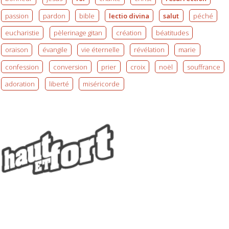
passion
pardon
bible
lectio divina
salut
péché
eucharistie
pèlerinage gitan
création
béatitudes
oraison
évangile
vie éternelle
révélation
marie
confession
conversion
prier
croix
noël
souffrance
adoration
liberté
miséricorde