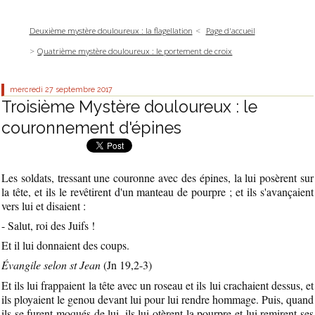
Deuxième mystère douloureux : la flagellation
Page d'accueil
Quatrième mystère douloureux : le portement de croix
mercredi 27
septembre 2017
Troisième Mystère douloureux : le
couronnement d'épines
Les soldats, tressant une couronne avec des épines, la lui posèrent sur
la tête, et ils le revêtirent d'un manteau de pourpre ; et ils s'avançaient
vers lui et disaient :
- Salut, roi des Juifs !
Et il lui donnaient des coups.
Évangile selon st Jean
(Jn 19,2-3)
Et ils lui frappaient la tête avec un roseau et ils lui crachaient dessus, et
ils ployaient le genou devant lui pour lui rendre hommage. Puis, quand
ils se furent moqués de lui, ils lui otèrent la pourpre et lui remirent ses