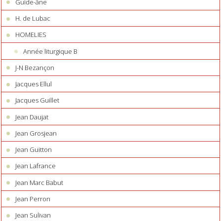
Guide-âne
H. de Lubac
HOMELIES
Année liturgique B
J-N Bezançon
Jacques Ellul
Jacques Guillet
Jean Daujat
Jean Grosjean
Jean Guitton
Jean Lafrance
Jean Marc Babut
Jean Perron
Jean Sulivan