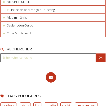
VIE SPIRITUELLE
Initiation par François Roustang
Vladimir Ghika
Xavier Léon-Dufour
Y. de Montcheuil
RECHERCHER
TAGS POPULAIRES
bonheur
jésus
foi
charité
christ
résurrection